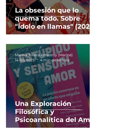
La obsesión que lo
quema todo. Sobre
"Ídolo en llamas" (2023
[2020]) de Rin Usami.
Marina Julieta Amestoy (Mariné)
14 feb 2025
4 min de lectura
Una Exploración
Filosófica y
Psicoanalítica del Amor
en el Siglo XXI. Sobre