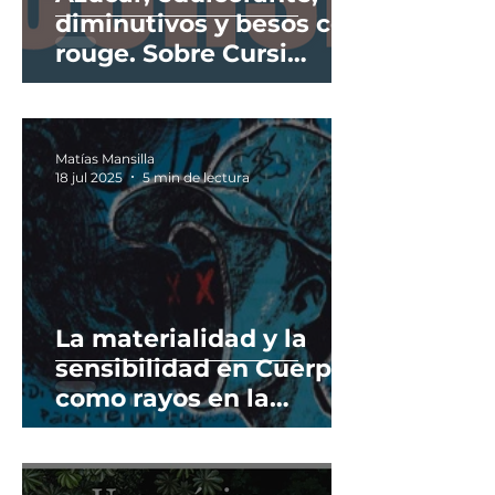
diminutivos y besos con
rouge. Sobre Cursi
(2020) de Juan Cerono.
Matías Mansilla
18 jul 2025
5 min de lectura
La materialidad y la
sensibilidad en Cuerpos
como rayos en la
tormenta descienden
(2024) de Elías G.
Basualdo.