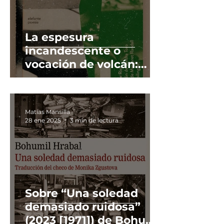
La espesura
incandescente o
vocación de volcán:
sobre "La ley de los
volcanes", de Adrienne
Rich, en traducción de
Matías Mansilla
Sandra Toro.
28 ene 2025
3 min de lectura
Sobre “Una soledad
demasiado ruidosa”
(2023 [1971]) de Bohumil