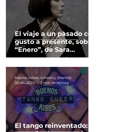
El viaje a un pasado con
gusto a presente, sobre
“Enero”, de Sara
Gallardo. Primera
edición en Argentina:
1958. Nota sobre la
Marina Julieta Amestoy (Mariné)
séptima reimpresión:
30 dic 2024
3 min de lectura
Fiordo, 2023.
El tango reinventado: