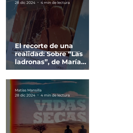
28 dic 2024
4 min de lectura
El recorte de una
realidad: Sobre “Las
ladronas”, de María
Victoria Massaro.
Matías Mansilla
28 dic 2024
4 min de lectura