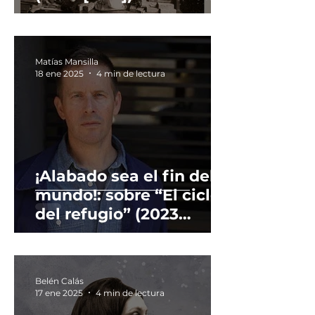
Hrabal.
Matías Mansilla
18 ene 2025
4 min de lectura
¡Alabado sea el fin del
mundo!: sobre “El ciclo
del refugio” (2023
[2013]) de Peter Rock.
Belén Calás
17 ene 2025
4 min de lectura