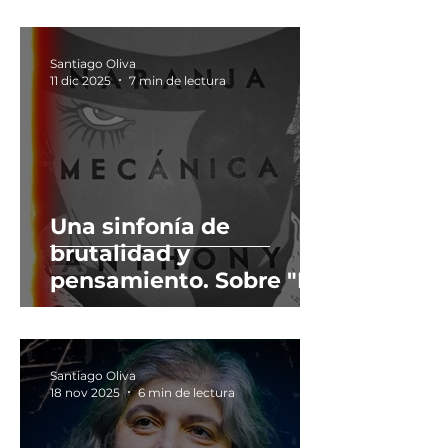
Santiago Oliva
11 dic 2025
7 min de lectura
Una sinfonía de
brutalidad y
pensamiento. Sobre "La
naranja mecánica", y lo
que significa ser libres
Santiago Oliva
18 nov 2025
6 min de lectura