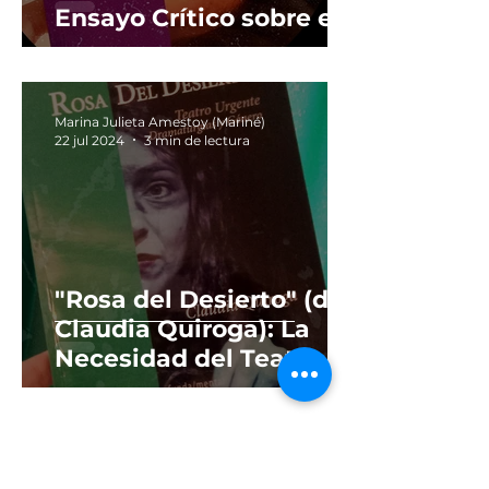
Ensayo Crítico sobre el
Teatro Artivista.
Marina Julieta Amestoy (Mariné)
22 jul 2024
3 min de lectura
"Rosa del Desierto" (de
Claudia Quiroga): La
Necesidad del Teatro
como Agente de
Cambio.
Marina Julieta Amestoy (Mariné)
11 jul 2024
3 min de lectura