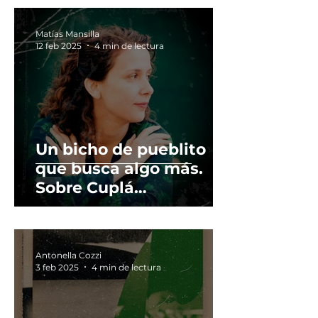
"Estúpido y Sensual
Amor". La Docta
Matías Mansilla
Ignorancia.
12 feb 2025
4 min de lectura
Un bicho de pueblito
que busca algo más.
Sobre Cuplá
(2023[2019]) de Yamila
Bêgné.
Antonella Cozzi
3 feb 2025
4 min de lectura