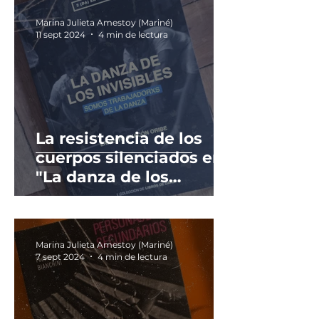
Marina Julieta Amestoy (Mariné)
11 sept 2024
4 min de lectura
La resistencia de los
cuerpos silenciados en
"La danza de los
invisibles (somos
trabajadorxs de la
danza)" de Ernesto
Marina Julieta Amestoy (Mariné)
Chacón Oribe.
7 sept 2024
4 min de lectura