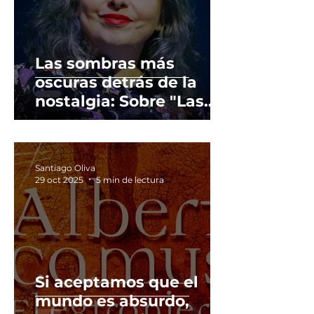
Las sombras más
oscuras detrás de la
nostalgia: Sobre "Las
cosas que perdimos en
el fuego" y el horror de
lo cotidiano.
Santiago Oliva
29 oct 2025
5 min de lectura
Si aceptamos que el
mundo es absurdo,