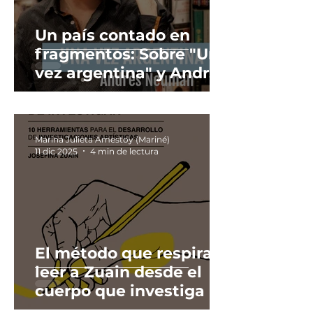
Un país contado en
fragmentos: Sobre "Una
vez argentina" y Andrés
Neuman en una
memoria colectiva
Marina Julieta Amestoy (Mariné)
11 dic 2025
4 min de lectura
El método que respira:
leer a Zuain desde el
cuerpo que investiga