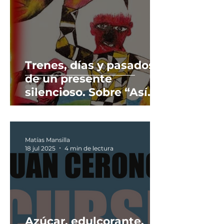
Trenes, días y pasados
de un presente
silencioso. Sobre “Así
son las fieras” (2021) de
Carlos Bégue.
Matías Mansilla
18 jul 2025
4 min de lectura
Azúcar, edulcorante,