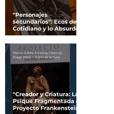
"Personajes
secundarios": Ecos de lo
Cotidiano y lo Absurdo
en la Narrativa de
Federico Bianchini.
Marina Julieta Amestoy (Mariné)
19 ago 2024
3 min de lectura
"Creador y Criatura: La
Psique Fragmentada en
Proyecto Frankenstein"