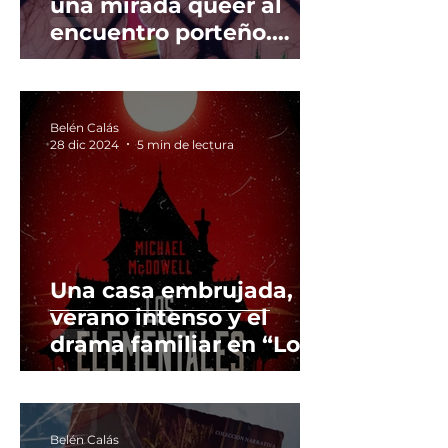
una mirada queer al
encuentro porteño.
Sobre: "Buenos Aires,
Tango Queer" de
Mariana Docampo.
Belén Calás
28 dic 2024
5 min de lectura
Una casa embrujada, un
verano intenso y el
drama familiar en “Los
Elementales”, de
Michael McDowell, La
Bestia Equilátera, 2017.
Belén Calás