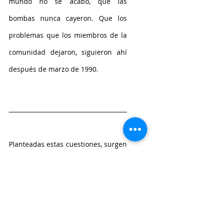
mundo no se acabó, que las 
bombas nunca cayeron. Que los 
problemas que los miembros de la 
comunidad dejaron, siguieron ahí 
después de marzo de 1990.
Planteadas estas cuestiones, surgen 
las preguntas que articulan la 
historia y que abrazan los últimos 
capítulos:
 ¿cómo sobrellevar el 
final de todo? ¿Qué hacer si se 