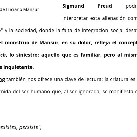
Sigmund Freud
 podrí
 de Luciano Mansur 
interpretar esta alienación com
o" y la sociedad, donde la falta de integración social desat
El monstruo de Mansur, en su dolor, refleja el concept
ich
,
 lo siniestro: aquello que es familiar, pero al mism
 inquietante.
ng
 también nos ofrece una clave de lectura: la criatura es l
mida del ser humano que, al ser ignorada, se manifiesta d
esistes, persiste",