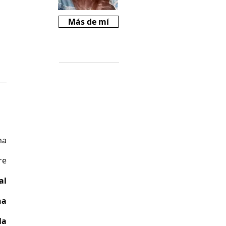
Más de mí
Críticas
Si te gusta
Revista Mariné y
querés ayudarnos
a crecer, podes
comprarnos un
cafecito desde
$2000
a 
(
https://cafecito.a
e 
pp/revistamarine)
l 
a 
a 