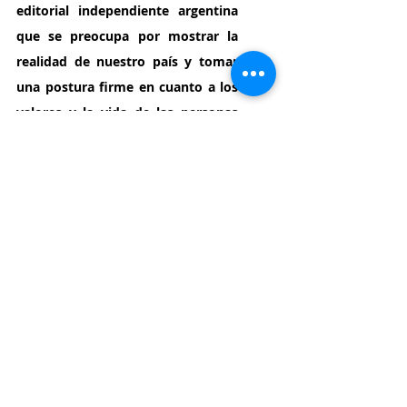
editorial independiente argentina 
que se preocupa por mostrar la 
realidad de nuestro país y tomar 
una postura firme en cuanto a los 
valores y la vida de las personas 
que lo habitan.
 Siempre es motivo 
de celebración que un libro con 
esas características vea la luz en 
formato físico y todavía más si 
resulta entretenido y dinámico.
¡Ideal para salir del bloqueo lector 
y conocer autores!
Las ladronas
, María Victoria 
Massaro.