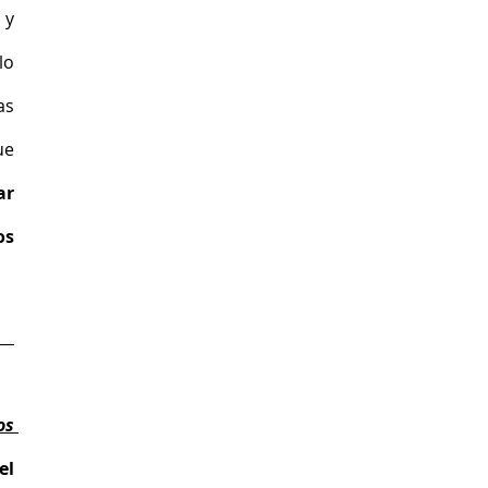
y 
o 
s 
e 
r 
s 
os 
l 