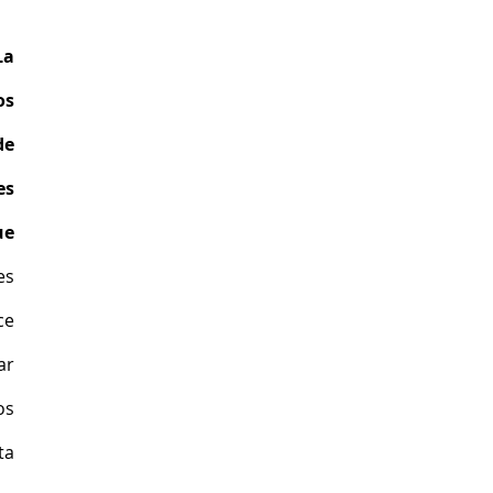
La 
s 
e 
s 
e 
s 
e 
r 
s 
a 