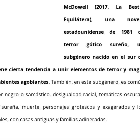
McDowell (2017, La Besti
Equilátera), una novel
estadounidense de 1981 d
terror gótico sureño, u
subgénero nacido en el sur d
ne cierta tendencia a unir elementos de terror y magi
mbientes agobiantes. 
También, en este subgénero, es comú
negro o sarcástico, desigualdad racial, temáticas oscuras
n sureña, muerte, personajes grotescos y exagerados y lo
les, con casas antiguas y familias adineradas. 