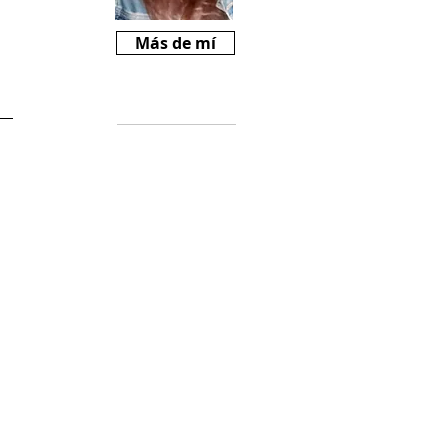
Más de mí
Críticas
Si te gusta
Revista Mariné y
querés ayudarnos
a crecer, podes
comprarnos un
cafecito desde
$2000
(
https://cafecito.a
pp/revistamarine)