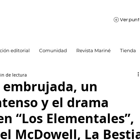
Ver pun
ión editorial
Comunidad
Revista Mariné
Tienda
in de lectura
 embrujada, un
ntenso y el drama
en “Los Elementales”,
el McDowell, La Besti