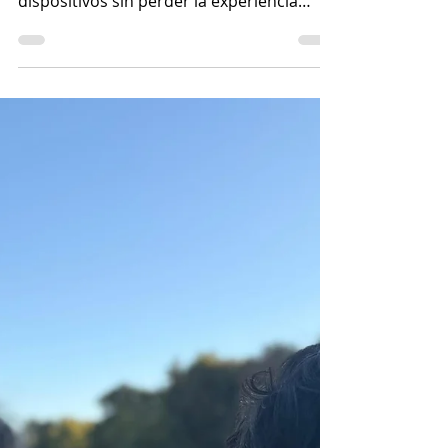
22 abr
9 min de lectura
Crónicas de escritura
Piel de texto.
Una escritura íntima sobre cuerpo,
tecnología y percepción: cómo habitar los
dispositivos sin perder la experiencia
sensible.