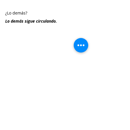
¿Lo demás?
Lo demás sigue circulando.
GRACIAS, POR TANTO, INDIO Y 
HASTA SIEMPRE. 
https://www.youtube.com/watch?
v=c5xFMhjslw8