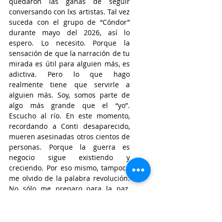
quedaron las ganas de seguir 
conversando con lxs artistas. Tal vez 
suceda con el grupo de “Cóndor” 
durante mayo del 2026, así lo 
espero. Lo necesito. Porque la 
sensación de que la narración de tu 
mirada es útil para alguien más, es 
adictiva. Pero lo que hago 
realmente tiene que servirle a 
alguien más. Soy, somos parte de 
algo más grande que el “yo”. 
Escucho al río. En este momento, 
recordando a Conti desaparecido, 
mueren asesinadas otros cientos de 
personas. Porque la guerra es 
negocio sigue existiendo y 
creciendo. Por eso mismo, tampoco 
me olvido de la palabra revolución. 
No sólo me preparo para la paz, 
también me preparo para la guerra. 
Por eso mismo reconozco la 
importancia del descanso 