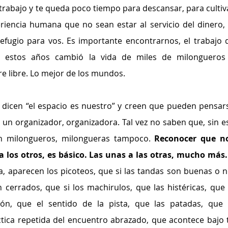
 trabajo y te queda poco tiempo para descansar, para cultiva
riencia humana que no sean estar al servicio del dinero, l
fugio para vos. Es importante encontrarnos, el trabajo d
 estos años cambió la vida de miles de milongueros 
re libre. Lo mejor de los mundos.
 dicen “el espacio es nuestro” y creen que pueden pensars
e un organizador, organizadora. Tal vez no saben que, sin es
in milongueros, milongueras tampoco. 
Reconocer que no
a los otros, es básico. Las unas a las otras, mucho más.
a, aparecen los picoteos, que si las tandas son buenas o no
n cerrados, que si los machirulos, que las histéricas, que l
ión, que el sentido de la pista, que las patadas, que e
ctica repetida del encuentro abrazado, que acontece bajo t