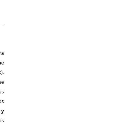
a 
e 
. 
e 
s 
s 
y 
s 