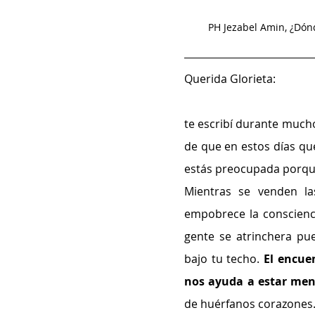
PH Jezabel Amin, ¿Dónd
Querida Glorieta: 
te escribí durante much
de que en estos días que
estás preocupada porque 
Mientras se venden las
empobrece la conscienci
gente se atrinchera puer
bajo tu techo. 
El encuen
nos ayuda a estar meno
de huérfanos corazones.