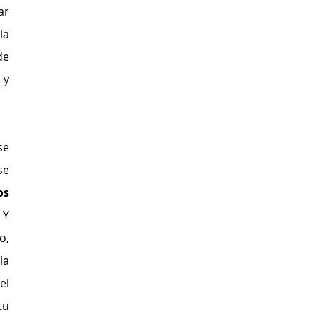
r 
a 
e 
y 
e 
e 
s 
 Y 
, 
a 
l 
u 