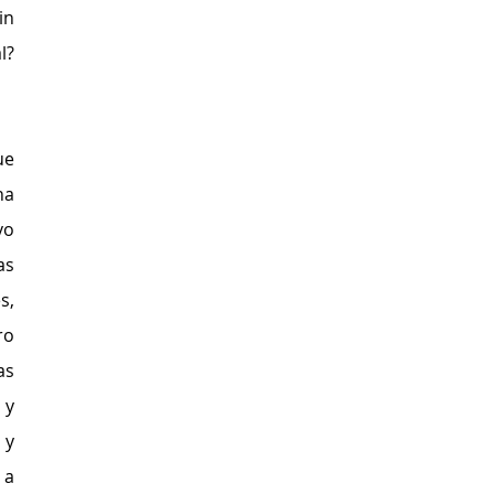
n 
? 
e 
a 
o 
s 
, 
o 
s 
y 
y 
a 