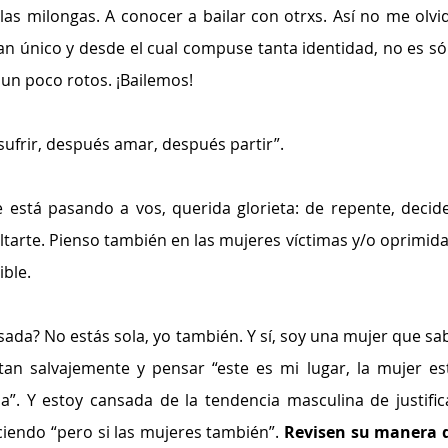
a las milongas. A conocer a bailar con otrxs. Así no me olvid
an único y desde el cual compuse tanta identidad, no es sól
un poco rotos. ¡Bailemos!
ufrir, después amar, después partir”.
 está pasando a vos, querida glorieta: de repente, decide
ltarte. Pienso también en las mujeres víctimas y/o oprimidas
ible. 
sada? No estás sola, yo también. Y sí, soy una mujer que sab
an salvajemente y pensar “este es mi lugar, la mujer est
”. Y estoy cansada de la tendencia masculina de justifica
iendo “pero si las mujeres también”. 
Revisen su manera d