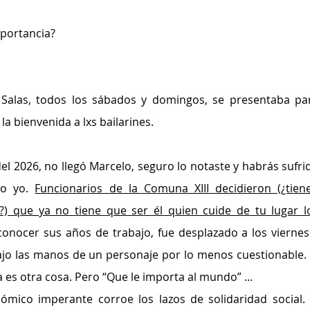
portancia? 
Salas, todos los sábados y domingos, se presentaba par
la bienvenida a lxs bailarines. 
el 2026, no llegó Marcelo, seguro lo notaste y habrás sufrid
o yo. 
Funcionarios de la Comuna XIII decidieron (¿tiene
?) que ya no tiene que ser él quien cuide de tu lugar lo
conocer sus años de trabajo, fue desplazado a los viernes 
jo las manos de un personaje por lo menos cuestionable. E
a es otra cosa. Pero “Que le importa al mundo” ...
nómico imperante corroe los lazos de solidaridad social. S