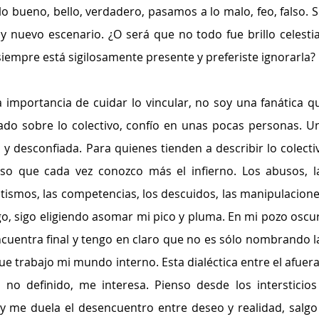
o bueno, bello, verdadero, pasamos a lo malo, feo, falso. Si
y nuevo escenario. ¿O será que no todo fue brillo celestial
empre está sigilosamente presente y preferiste ignorarla? 
 importancia de cuidar lo vincular, no soy una fanática qu
ado sobre lo colectivo, confío en unas pocas personas. Un
 y desconfiada. Para quienes tienden a describir lo colectiv
eso que cada vez conozco más el infierno. Los abusos, la
itismos, las competencias, los descuidos, las manipulaciones
o, sigo eligiendo asomar mi pico y pluma. En mi pozo oscur
encuentra final y tengo en claro que no es sólo nombrando la
e trabajo mi mundo interno. Esta dialéctica entre el afuera 
 no definido, me interesa. Pienso desde los intersticios 
 me duela el desencuentro entre deseo y realidad, salgo 