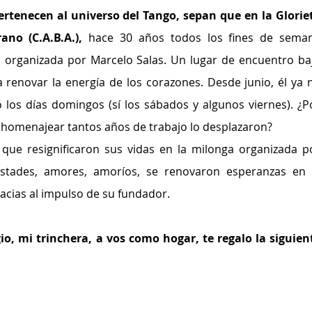
rtenecen al universo del Tango, sepan que en la Gloriet
ano (C.A.B.A.), 
hace 30 años todos los fines de seman
 organizada por Marcelo Salas. Un lugar de encuentro baj
 renovar la energía de los corazones. Desde junio, él ya n
 los días domingos (sí los sábados y algunos viernes). ¿Po
 homenajear tantos años de trabajo lo desplazaron?
que resignificaron sus vidas en la milonga organizada po
stades, amores, amoríos, se renovaron esperanzas en l
racias al impulso de su fundador.
gio, mi trinchera, a vos como hogar, te regalo la siguient