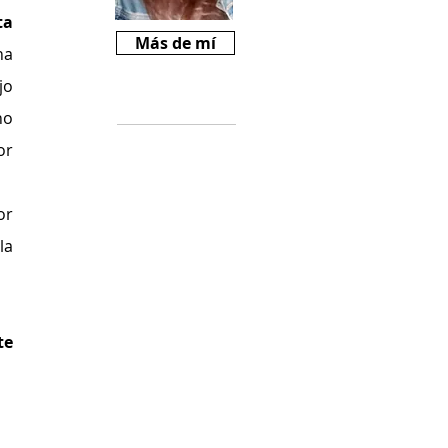
a 
Más de mí
a 
o 
Críticas
o 
r 
Si te gusta
Revista Mariné y
querés ayudarnos
r 
a crecer, podes
comprarnos un
a 
cafecito desde
$2000
(
https://cafecito.a
pp/revistamarine)
e 