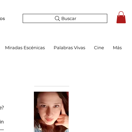
Buscar
tos
Miradas Escénicas
Palabras Vivas
Cine
Más
Bio
e?
in