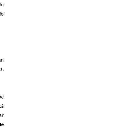
o 
o 
n 
. 
e 
á 
r 
e 