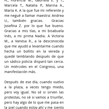
H., Florencia M., Gabriela E. y T., 
Marcela T., Natalia P., Marina A., 
María K. A la que fue mi referente y 
me negué a llamar maestra: Andrea 
U., también gracias.  Gracias 
Josefina Z. por lo que fue bueno. 
Gracias a mis tías, a mi bisabuela 
Inés, a mi prima Nadia. A Victoria 
M., a Vanesa R., a la desconocida 
que me ayudó a levantarme cuando 
hecha un bollito en la vereda y 
quedé temblando después de que 
un sádico policía disparó tan cerca. 
Un miércoles en el Congreso, una 
manifestación más.
Después de ese día, cuando vuelvo 
a la plaza, a veces tengo miedo, 
pero voy igual. No sé si sirven las 
protestas, no sé si vamos a triunfar, 
pero hay algo de lo que me pasa en 
la piel cuando estoy ahí y me siento 