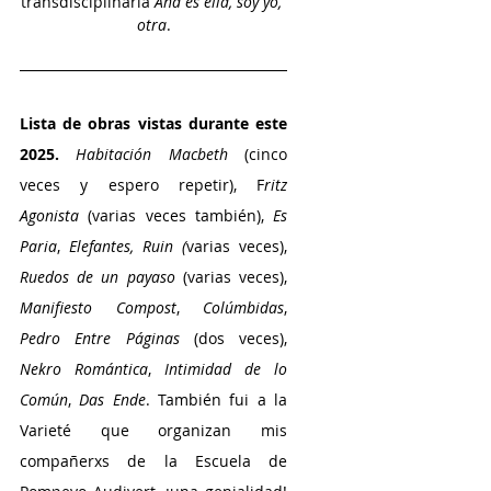
transdisciplinaria 
Ana es ella, soy yo, 
otra
.
Lista de obras vistas durante este 
2025.
Habitación Macbeth
 (cinco 
veces y espero repetir), F
ritz 
Agonista
 (varias veces también), 
Es 
Paria
, 
Elefantes,
Ruin (
varias veces), 
Ruedos de un payaso
 (varias veces),
Manifiesto Compost
,
 Colúmbidas
, 
Pedro Entre Páginas
 (dos veces), 
Nekro Romántica
,
 Intimidad de lo 
Común
, 
Das Ende
. También fui a la 
Varieté que organizan mis 
compañerxs de la Escuela de 