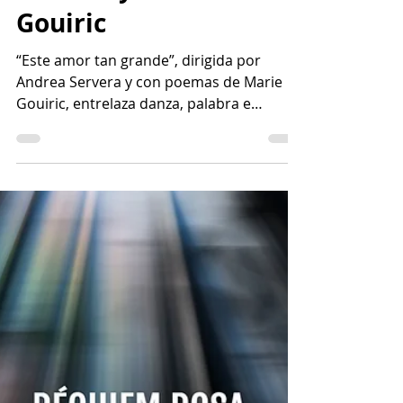
grande” de Andrea
Servera y Marie
Gouiric
“Este amor tan grande”, dirigida por
Andrea Servera y con poemas de Marie
Gouiric, entrelaza danza, palabra e
imagen en una puesta íntima y sensible.
La obra, presentada en Fundación
Cazadores, explora la ternura y sus
grietas a través de cuerpos en
movimiento, fotografías y versos que
evocan memorias compartidas. Evelin
Bottani destaca cómo lo visual y lo
poético dialogan en tensión: a veces
potenciándose, a veces opacándose. La
fragilidad técnica se transforma en