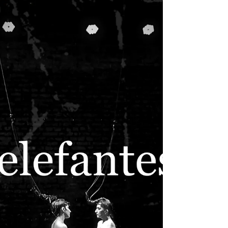
explora los conflictos familiares y
personales a través de personajes
profundos, simbolismos ricos y una
puesta en escena que combina
movimientos coreográficos y efectos de
iluminación. La historia refleja la tensión
entre el cambio y la resistencia.