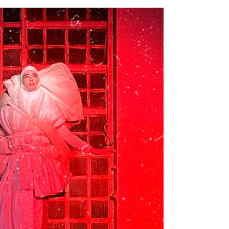
crítica desde la
capacidad política de
la melancolía
Ensayo sobre la tristeza, de Emilio García
Wehbi, es una obra poético-visual que
nació como una instalación fotográfica y
se transformó en una publicación
editorial en 2004.