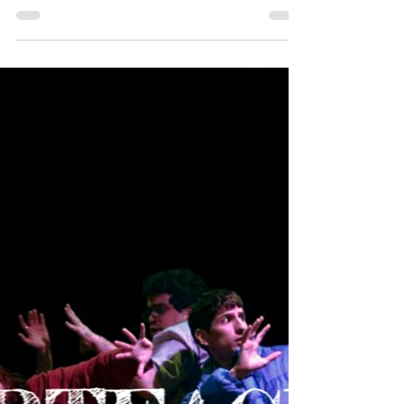
fragilidad que resiste.
Queerass(é): Acto I y Cánticos de un
cuerpo sin género exploran la resistencia
de cuerpos sin género, desafiando las
normas establecidas.