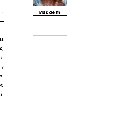
Más de mí
ak
Críticas
s 
Si te gusta
, 
Revista Mariné y
querés ayudarnos
o 
a crecer, podes
y 
comprarnos un
cafecito desde
n 
$2000
o 
(
https://cafecito.a
, 
pp/revistamarine)