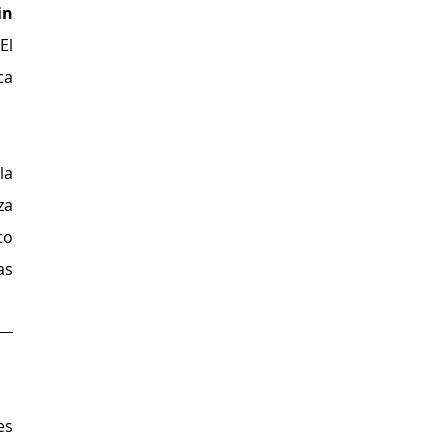
n 
El 
a 
a 
a 
o 
s 
s 