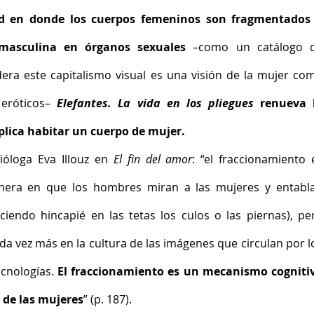
 en donde los cuerpos femeninos son fragmentados 
masculina en órganos sexuales 
–como un catálogo d
era este capitalismo visual es una visión de la mujer com
eróticos– 
Elefantes. La vida en los pliegues
 renueva l
plica habitar un cuerpo de mujer.
ióloga Eva Illouz en 
El fin del amor
: “el fraccionamiento e
anera en que los hombres miran a las mujeres y entabla
ciendo hincapié en las tetas los culos o las piernas), per
da vez más en la cultura de las imágenes que circulan por lo
cnologías. 
El fraccionamiento es un mecanismo cognitiv
o de las mujeres
” (p. 187).