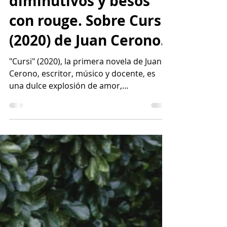
Azúcar, edulcorante,
diminutivos y besos
con rouge. Sobre Cursi
(2020) de Juan Cerono.
"Cursi" (2020), la primera novela de Juan
Cerono, escritor, músico y docente, es
una dulce explosión de amor,
desencantos y recuerdos. Narrada con un
estilo cargado de sensaciones, metáforas
y golosinas, esta obra traza un arco
emocional en una travesía donde ser
cursi es empacharse de amor. "Cursi"
invita a vivir lo sentimental sin filtros y con
un toque pop irresistiblemente
nostálgico.