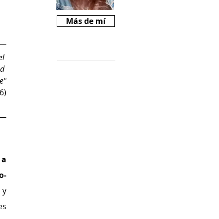
Más de mí
Críticas
l 
d 
Si te gusta
e"
Revista Mariné y
6)
querés ayudarnos
a crecer, podes
comprarnos un
cafecito desde
$2000
(
https://cafecito.a
a 
pp/revistamarine)
o-
y 
s 