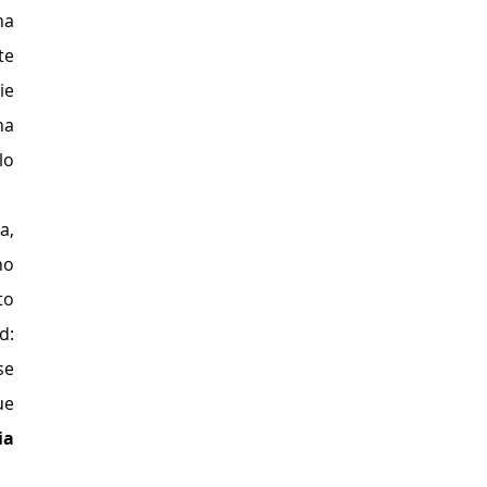
a 
e 
e 
a 
o 
, 
o 
o 
: 
e 
e 
a 