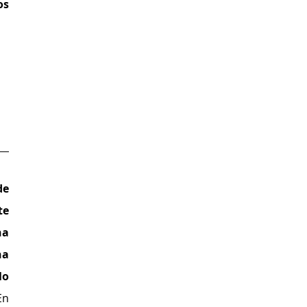
s 
e 
e 
a 
a 
o 
n 