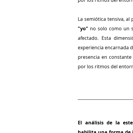
por los ritmos del entor
"yo"
 no solo como un su
afectado. Esta dimensi
experiencia encarnada de
presencia en constante 
por los ritmos del entor
El análisis de la est
habilita una forma de 