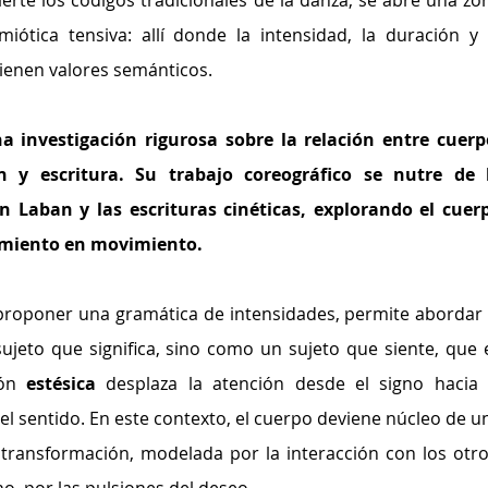
ierte los códigos tradicionales de la danza, se abre una zon
iótica tensiva: allí donde la intensidad, la duración y l
ienen valores semánticos. 
a investigación rigurosa sobre la relación entre cuerpo
ón y escritura. Su trabajo coreográfico se nutre de l
n Laban y las escrituras cinéticas, explorando el cuerp
miento en movimiento.
jeto que significa, sino como un sujeto que siente, que e
ón 
estésica
 desplaza la atención desde el signo hacia l
l sentido. En este contexto, el cuerpo deviene núcleo de un
transformación, modelada por la interacción con los otros