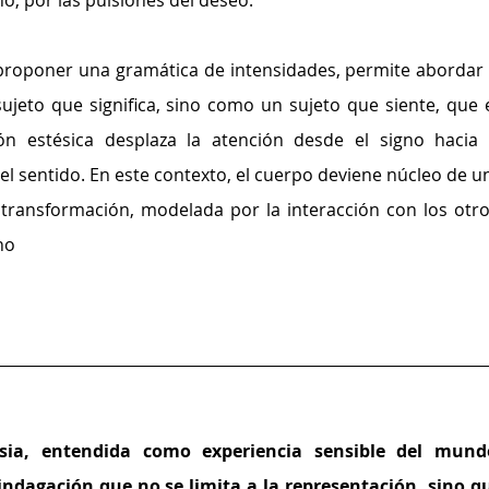
no, por las pulsiones del deseo.
jeto que significa, sino como un sujeto que siente, que e
ón estésica desplaza la atención desde el signo hacia l
l sentido. En este contexto, el cuerpo deviene núcleo de un
transformación, modelada por la interacción con los otros
no
esia, entendida como experiencia sensible del mundo
indagación que no se limita a la representación, sino qu