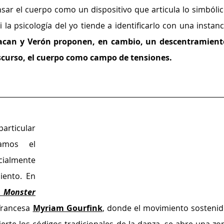
ar el cuerpo como un dispositivo que articula lo simbólico
Si la psicología del yo tiende a identificarlo con una instanci
acan y Verón proponen, en cambio, un descentramiento
iscurso, el cuerpo como campo de tensiones.
rticular 
amos el 
cialmente 
ento. En 
g Monster
francesa 
Myriam Gourfink
, donde el movimiento sostenido