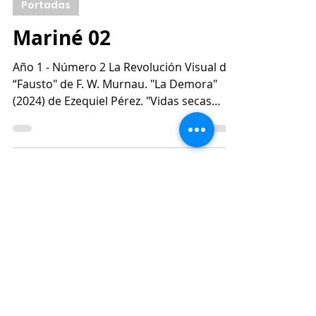
28 dic 2024
1 min de lectura
Portadas
Mariné 02
Año 1 - Número 2 La Revolución Visual de
“Fausto" de F. W. Murnau. "La Demora"
(2024) de Ezequiel Pérez. "Vidas secas
(2024 [1938])" de...