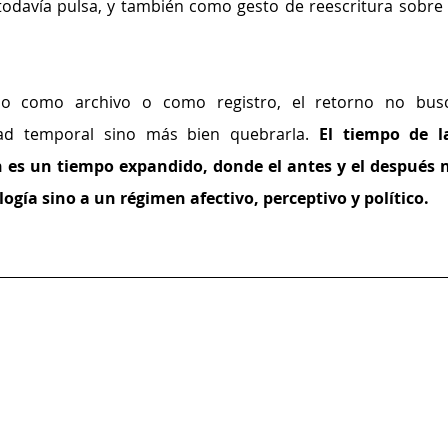
todavía pulsa, y también como gesto de reescritura sobre l
do como archivo o como registro, el retorno no busc
dad temporal sino más bien quebrarla. 
El tiempo de la
es un tiempo expandido, donde el antes y el después n
gía sino a un régimen afectivo, perceptivo y político. 