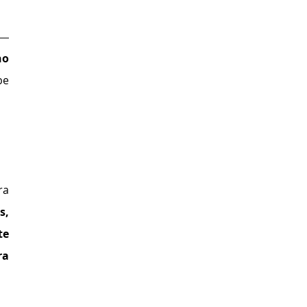
o 
e 
a 
, 
e 
a 