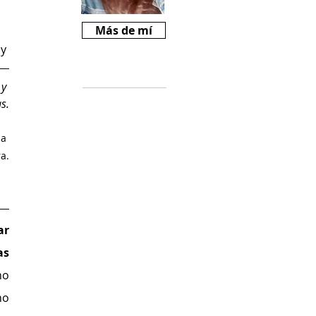
Más de mí
y 
Críticas
y 
s.
Si te gusta
Revista Mariné y
a 
querés ayudarnos
a crecer, podes
a.
comprarnos un
cafecito desde
$2000
(
https://cafecito.a
r 
pp/revistamarine)
s 
o 
o 