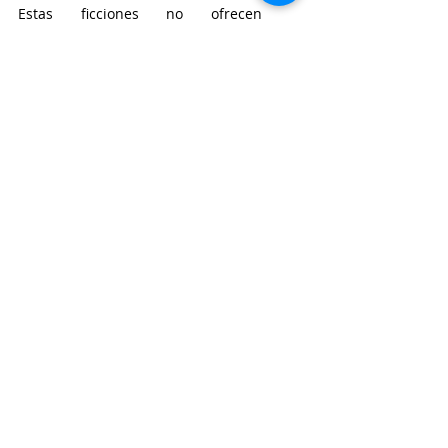
Estas ficciones no ofrecen 
soluciones, pero sí advertencias. Y 
en el arte de advertir sin clausurar 
reside, tal vez, su potencia política 
más profunda.
 ------------------------------------------------
------------------------------------------------
----------------------------------------------