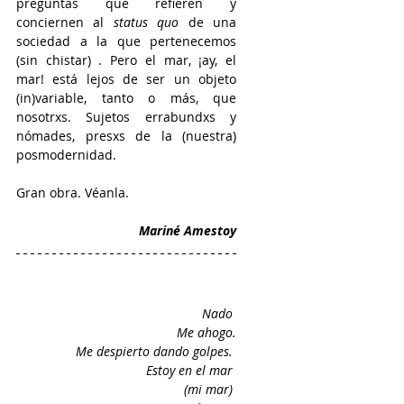
preguntas que refieren y 
conciernen al 
status quo 
de una 
sociedad a la que pertenecemos 
(sin chistar) . Pero el mar, ¡ay, el 
mar! está lejos de ser un objeto 
(in)variable, tanto o más, que 
nosotrxs. Sujetos errabundxs y 
nómades, presxs de la (nuestra) 
posmodernidad.
Gran obra. Véanla. 
Mariné Amestoy
Nado 
Me ahogo.
Me despierto dando golpes. 
Estoy en el mar 
(mi mar) 