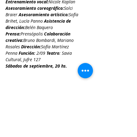
Entrenamiento vocal
:
Nicole Kaplan
Asesoramiento coreográfico
:
Solci 
Braier
Asesoramiento artístico
:
Sofía 
Brihet
, 
Lucía Panno
Asistencia de 
dirección
:
Belén Baquero
Prensa
:
Prensópolis
Colaboración 
creativa
:
Bruno Bombardi
, 
Mariano 
Rosales
Dirección
:
Sofía Martínez 
Penna
Función:
 2/09 
Teatro
: Savia 
Cultural, Jufre 127
Sábados de septiembre, 20 hs.
Si te gusta Revista Mariné, podes 
colaborar 
invitándonos un cafecito
en 
https://cafecito.app/revistamarine