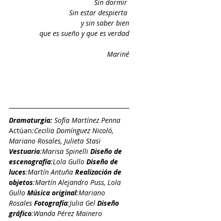
Sin dormir 
Sin estar despierta 
y sin saber bien
que es sueño y que es verdad
Mariné
Dramaturgia
:
Sofía Martínez Penna
Actúan
:
Cecilia Domínguez Nicoló
, 
Mariano Rosales
, 
Julieta Stasi
Vestuario
:
Marisa Spinelli
Diseño de 
escenografía
:
Lola Gullo
Diseño de 
luces
:
Martín Antuña
Realización de 
objetos
:
Martín Alejandro Puss
, 
Lola 
Gullo
Música original
:
Mariano 
Rosales
Fotografía
:
Julia Gel
Diseño 
gráfico
:
Wanda Pérez Mainero