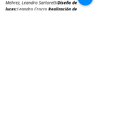
Mehrez
, 
Leandro Sartoretti
Diseño de 
luces
:
Leandro Crocco
Realización de 
escenografia
:
Leandro Sartoretti
Redes Sociales
:
Pablo Lancone
Video
: 
Gastón Bejas 
Fotografía
:
Mariano 
Asseff
, 
Gastón Bejas
, 
Pilar Boyle
Diseño gráfico
:
Gastón Bejas
Entrenamiento corporal
:
Pablo 
Castronovo
Entrenamiento vocal
:
LILI 
Rossi
Asistencia de dirección
:
Sofía 
Puchulú
, 
Tomás Torres Oviedo
Producción ejecutiva
:
Jimena 
Morrone
Dirección
:
Ignacio Torres
Teatro Anfitrón
: Venezuela 3340 
Función: 9/09 hasta el 30/09 a las 
20 hs
#artesescenicas
#cuerpo
#performance
#teatro
#basamenta
#ignaciotorres
#animalidad
#matiascorradino
#pilarboyle
#pablocastronovo