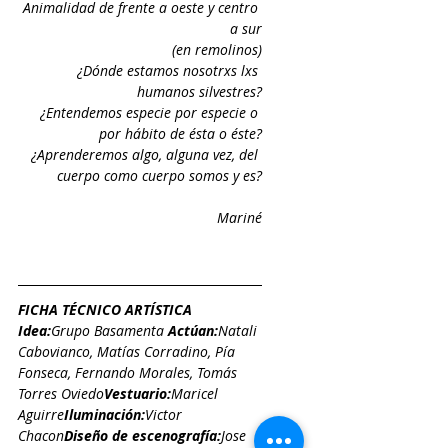
Animalidad de frente a oeste y centro 
a sur
(en remolinos)
¿Dónde estamos nosotrxs lxs 
humanos silvestres?
¿Entendemos especie por especie o 
por hábito de ésta o éste?
¿Aprenderemos algo, alguna vez, del 
cuerpo como cuerpo somos y es?
Mariné
FICHA TÉCNICO ARTÍSTICA
I
dea
:
Grupo Basamenta
Actúan
:
Natali 
Cabovianco
, 
Matías Corradino
, 
Pía 
Fonseca
, 
Fernando Morales
, 
Tomás 
Torres Oviedo
Vestuario
:
Maricel 
Aguirre
Iluminación
:
Victor 
Chacon
Diseño de escenografía
:
Jose 