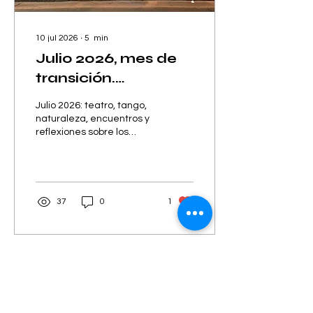
10 jul 2026
∙
5
min
Julio 2026, mes de
transición.
Reflexiones de una
Julio 2026: teatro, tango,
mirada enjaulada
naturaleza, encuentros y
reflexiones sobre los
que busca nidos.
cambios, el duelo y los
nuevos comienzos.
37
0
1