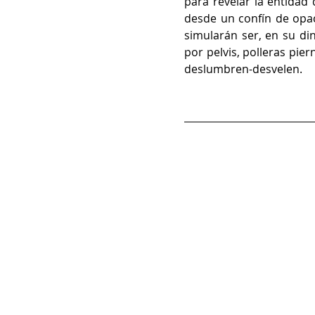
para revelar la entida
desde un confín de opac
simularán ser, en su din
por pelvis, polleras pie
deslumbren-desvelen. 