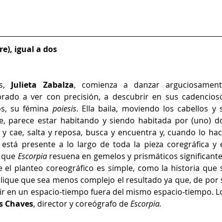
e), igual a dos
s, 
Julieta Zabalza
, comienza a danzar arguciosamente
brado a ver con precisión, a descubrir en sus cadencioso
s, su fémina 
poiesis
. Ella baila, moviendo los cabellos y s
ce, parece estar habitando y siendo habitada por (uno) do
 y cae, salta y reposa, busca y encuentra y, cuando lo hace
 está presente a lo largo de toda la pieza coregráfica y e
 que 
Escorpia
 resuena en gemelos y prismáticos significantes
 el planteo coreográfico es simple, como la historia que s
lique que sea menos complejo el resultado ya que, de por sí
ir en un espacio-tiempo fuera del mismo espacio-tiempo. Lo
s Chaves
, director y coreógrafo de 
Escorpia. 