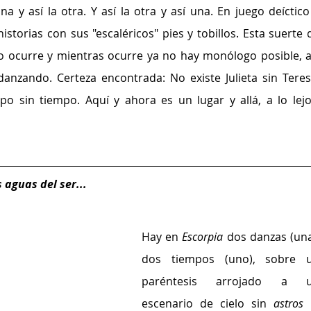
na y así la otra. Y así la otra y así una. En juego deíctico 
istorias con sus "escaléricos" pies y tobillos. Esta suerte d
o ocurre y mientras ocurre ya no hay monólogo posible, as
anzando. Certeza encontrada: No existe Julieta sin Teresa
o sin tiempo. Aquí y ahora es un lugar y allá, a lo lejos
 aguas del ser...
Hay en 
Escorpia
 dos danzas (una)
dos tiempos (uno), sobre u
paréntesis arrojado a u
escenario de cielo sin 
astros 