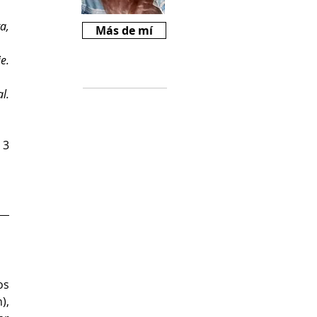
a,
Más de mí
e.
Críticas
l.
Si te gusta
Revista Mariné y
querés ayudarnos
 3
a crecer, podes
comprarnos un
cafecito desde
$2000
(
https://cafecito.a
pp/revistamarine)
s 
, 