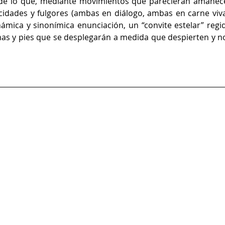
d de lo que, mediante movimientos que parecieran amanece
idades y fulgores (ambas en diálogo, ambas en carne viva)
ámica y sinonímica enunciación, un “convite estelar” regid
rnas y pies que se desplegarán a medida que despierten y no