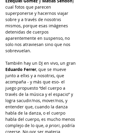
Ezequiel Gómez
 y 
Matías Sendón
) 
cual fotos que parecen 
superponerse y hacernos viajar 
sobre y a través de nosotrxs 
mismos, porque esas imágenes 
detenidas de cuerpos 
aparentemente en suspenso, no 
solo nos atraviesan sino que nos 
sobrevuelan. 
También hay un DJ en vivo, un gran 
Eduardo Ferrer
, que se mueve 
junto a ellxs y a nosotrxs, que 
acompaña - y más que eso- el 
juego propuesto “del cuerpo a 
través de la música y el espacio” y 
logra sacudir/nos, mover/nos, y 
entender que, cuando la danza 
habla de la danza, o el cuerpo 
habla del cuerpo, es mucho menos 
complejo de lo que, 
a priori
, podría 
creerse. No por ser materia 