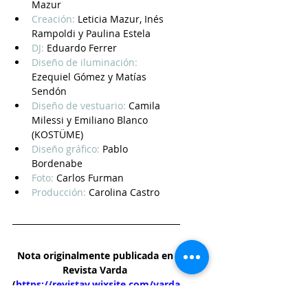
Mazur 
Creación:
Leticia Mazur, Inés 
Rampoldi y Paulina Estela 
DJ:
Eduardo Ferrer 
Diseño de iluminación:
Ezequiel Gómez y Matías 
Sendón 
Diseño de vestuario:
Camila 
Milessi y Emiliano Blanco 
(KOSTÜME) 
Diseño gráfico:
Pablo 
Bordenabe 
Foto:
Carlos Furman  
Producción:
Carolina Castro  
Nota originalmente publicada en 
Revista Varda 
(
https://revistav.wixsite.com/varda
)