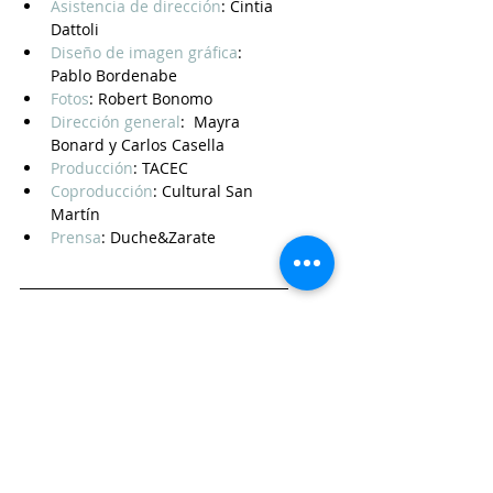
Asistencia de dirección
: Cintia 
Dattoli
Diseño de imagen gráfica
: 
Pablo Bordenabe
Fotos
: Robert Bonomo
Dirección general
:  Mayra 
Bonard y Carlos Casella
Producción
: TACEC
Coproducción
: Cultural San 
Martín
Prensa
: Duche&Zarate 
Nota originalmente 
publicada en Revista Varda
(
https://revistav.wixsite.com/
varda
)
Revista Varda
Danza
Mayra Bonard
Mi Fiesta
Carlos Casella
Pedro Mayral
Danza-Teatro