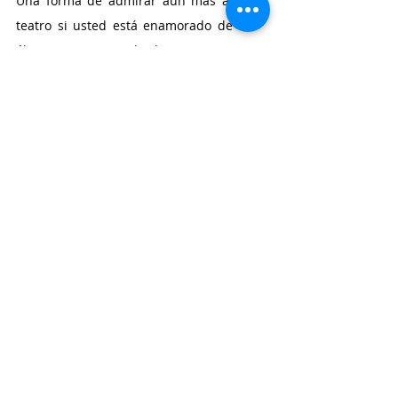
Una forma de admirar aún más al 
teatro si usted está enamorado de 
él. Una entretenida historia que 
está compuesta por situaciones que 
fácilmente, se podría decir, son 
reconocibles como verídicas. Un 
mensaje que habla acerca de la 
vocación, sobre amarla o 
simplemente sobrellevarla y/o, 
sobre todo, de resistir la caída del 
telón como estilo de vida...
Recomiendo mucho verla.
La farsa de los artistas. 
Dirección: 
Guido Inaui Vega. 
Actúan:
 Mauro 