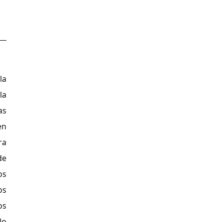
a 
a 
s 
n 
a 
e 
s 
s 
s 
o 