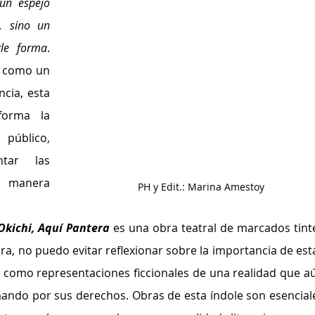
un espejo 
, sino un 
rle forma
. 
l como un 
ia, esta 
forma la 
blico, 
tar las 
e manera 
PH y Edit.: Marina Amestoy
Okichi, Aquí Pantera
 es una obra teatral de marcados tinte
ra, no puedo evitar reflexionar sobre la importancia de esta
s como representaciones ficcionales de una realidad que aú
mando por sus derechos. Obras de esta índole son esenciale