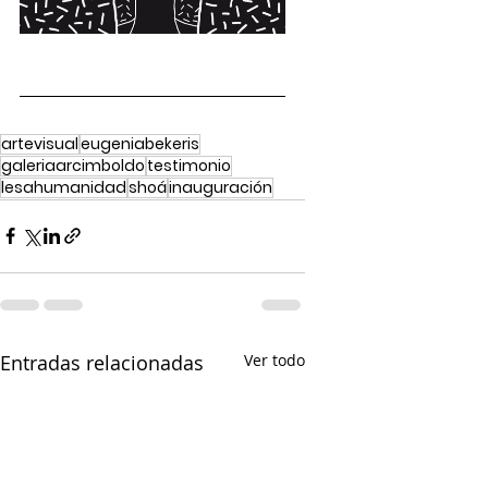
artevisual
eugeniabekeris
galeriaarcimboldo
testimonio
lesahumanidad
shoá
inauguración
Entradas relacionadas
Ver todo