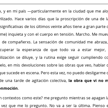
o, y en mi país —particularmente en la ciudad que me aloj
lizado. Hace varios días que la proscripción de una de la
significativas de los últimos veinte años tiene a gran parte d
ome) inquieta y con el cuerpo en tensión. Marcho. Me muev
a de compañerxs. La sensación de comunidad me abraza, 
uperar la esperanza de que todo va a estar mejor, s
lización se diluye, y la rutina exige seguir cumpliendo co
elo, en mis devoluciones sobre las obras que veo, hablar d
que sucede en escena. Pero esta vez, no puedo desligarme d
e una tarde de agitación colectiva, 
la obra que vi no m
conmoción
.
 en contextos como este? me pregunto mientras se apagan la
 vez que me lo pregunto. No va a ser la última. Pienso e