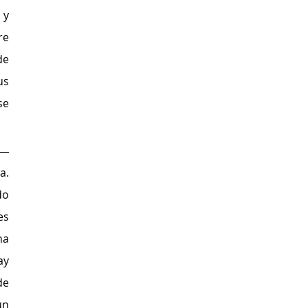
y 
e 
e 
s 
e 
. 
o 
s 
a 
y 
cadáveres. El relato impostado de 
n 