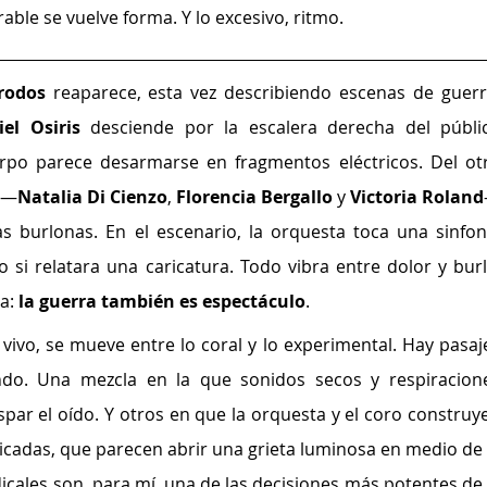
able se vuelve forma. Y lo excesivo, ritmo.
rodos 
reaparece, esta vez describiendo escenas de guerra
iel Osiris 
desciende por la escalera derecha del públic
erpo parece desarmarse en fragmentos eléctricos. Del otr
s —
Natalia Di Cienzo
, 
Florencia Bergallo
 y 
Victoria Roland
 burlonas. En el escenario, la orquesta toca una sinfoní
o si relatara una caricatura. Todo vibra entre dolor y burla
a: 
la guerra también es espectáculo
.
vivo, se mueve entre lo coral y lo experimental. Hay pasaje
do. Una mezcla en la que sonidos secos y respiracione
par el oído. Y otros en que la orquesta y el coro construye
icadas, que parecen abrir una grieta luminosa en medio de l
cales son, para mí, una de las decisiones más potentes de l