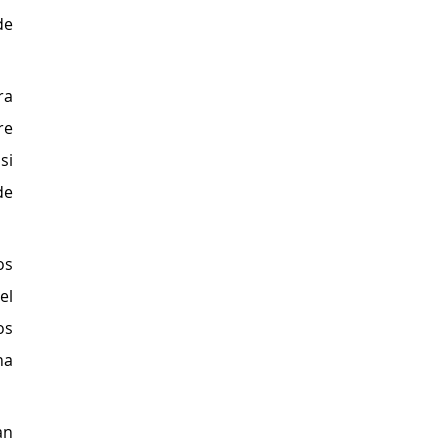
e 
a 
e 
i 
e 
s 
l 
s 
a 
n 