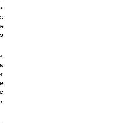
e 
s 
e 
a 
u 
a 
n 
e 
a 
e 