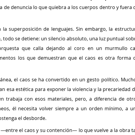
 de denuncia lo que quiebra a los cuerpos dentro y fuera d
n la superposición de lenguajes. Sin embargo, la estructur
 todo se detiene: un silencio absoluto, una luz puntual sobr
orquesta que calla dejando al coro en un murmullo cas
mentos los que demuestran que el caos es otra forma d
nea, el caos se ha convertido en un gesto político. Mucho
n esa estética para exponer la violencia y la precariedad de
 trabaja con esos materiales, pero, a diferencia de otro
eos, él necesita volver siempre a un orden mínimo, a un
ostenga el desborde.
 —entre el caos y su contención— lo que vuelve a la obra ta