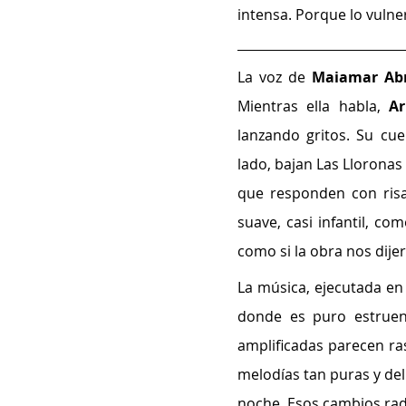
intensa. Porque lo vulner
La voz de 
Maiamar Ab
Mientras ella habla, 
Ar
lanzando gritos. Su cu
lado, bajan Las Llorona
que responden con risas
suave, casi infantil, com
como si la obra nos dijer
La música, ejecutada en 
donde es puro estruen
amplificadas parecen ras
melodías tan puras y del
noche. Esos cambios radi