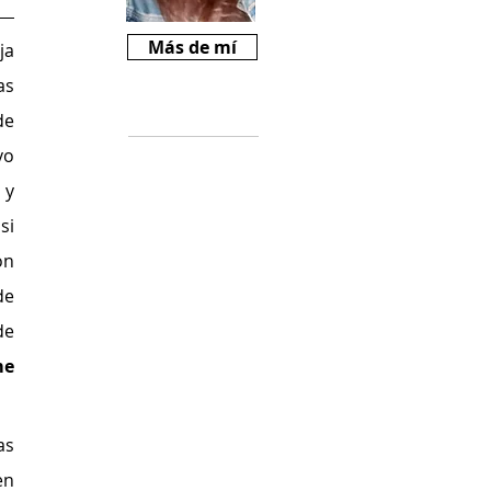
Más de mí
a 
s 
Críticas
e 
o 
Si te gusta
y 
Revista Mariné y
querés ayudarnos
i 
a crecer, podes
n 
comprarnos un
cafecito desde
e 
$2000
e 
(
https://cafecito.a
pp/revistamarine)
e 
s 
n 