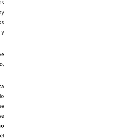
s 
y 
s 
y 
e 
, 
a 
o 
e 
e 
o 
el 