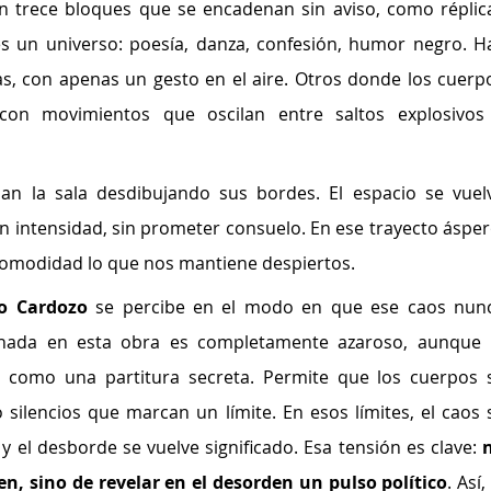
n trece bloques que se encadenan sin aviso, como réplica
s un universo: poesía, danza, confesión, humor negro. Ha
as, con apenas un gesto en el aire. Otros donde los cuerpo
 con movimientos que oscilan entre saltos explosivos 
san la sala desdibujando sus bordes. El espacio se vuelv
n intensidad, sin prometer consuelo. En ese trayecto áspero
ncomodidad lo que nos mantiene despiertos.
o Cardozo 
se percibe en el modo en que ese caos nunc
 nada en esta obra es completamente azaroso, aunque l
 como una partitura secreta. Permite que los cuerpos s
silencios que marcan un límite. En esos límites, el caos s
y el desborde se vuelve significado. Esa tensión es clave: 
n
en, sino de revelar en el desorden un pulso político
. Así, 