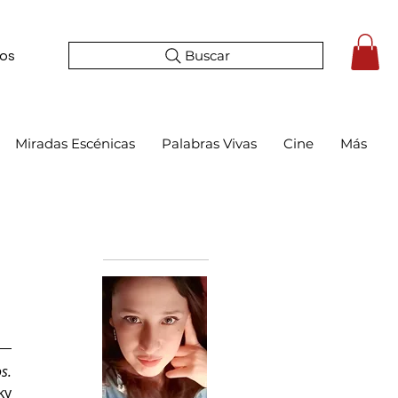
Buscar
tos
Miradas Escénicas
Palabras Vivas
Cine
Más
Bio
s.
ky