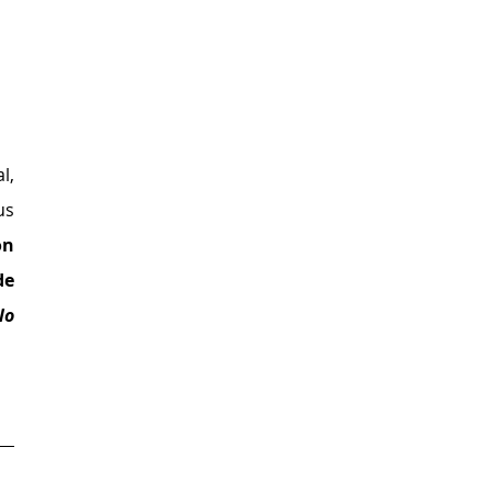
, 
s 
n 
e 
lo 