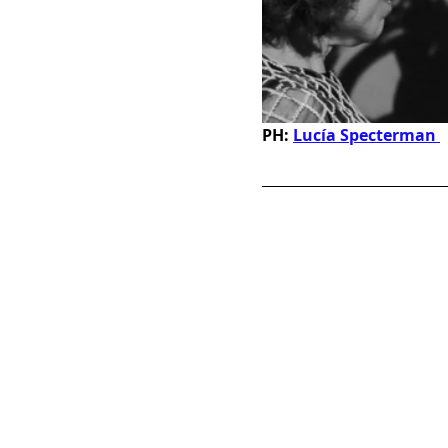
PH:
Lucía Specterman 