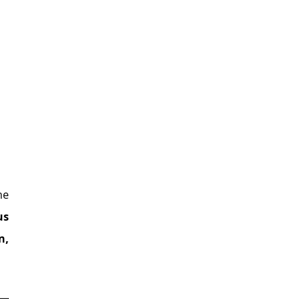
e 
s 
, 