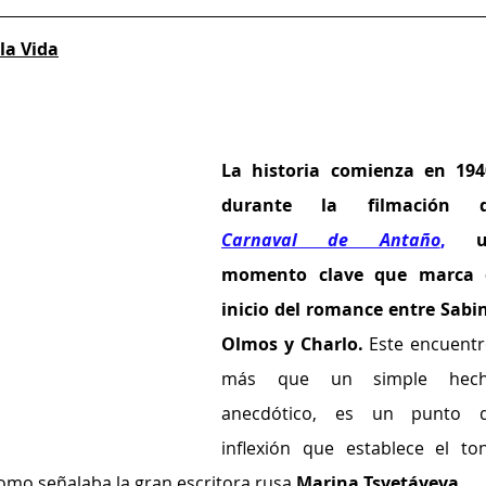
la Vida
La historia comienza en 1940
durante la filmación 
Carnaval de Antaño
,
 u
momento clave que marca e
inicio del romance entre Sabin
Olmos y Charlo.
 Este encuentro
más que un simple hech
anecdótico, es un punto d
inflexión que establece el ton
Como señalaba la gran escritora rusa 
Marina Tsvetáyeva
, 