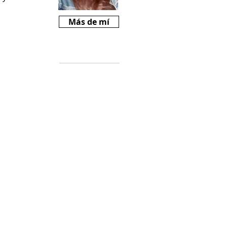
Más de mí
Críticas
Si te gusta
Revista Mariné y
querés ayudarnos
a crecer, podes
comprarnos un
cafecito desde
$2000
(
https://cafecito.a
pp/revistamarine)