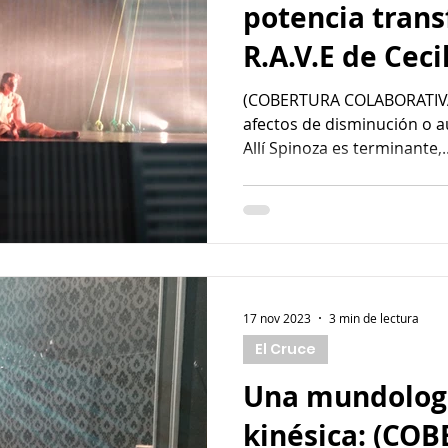
potencia tran
R.A.V.E de Ceci
(COBERTURA COLABORATIVA
afectos de disminución o 
Allí Spinoza es terminante,..
17 nov 2023
3 min de lectura
El Cruce
Una mundologí
kinésica: (CO