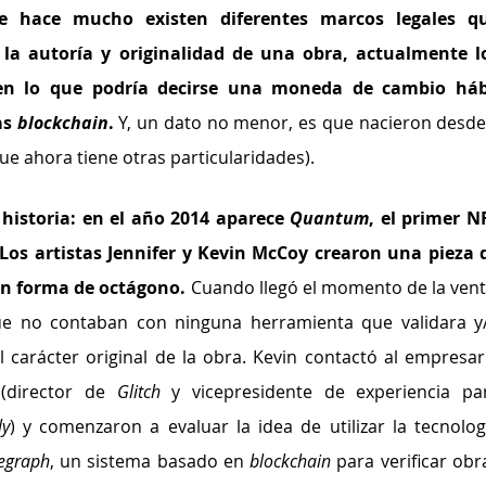
e hace mucho existen diferentes marcos legales qu
la autoría y originalidad de una obra, actualmente lo
 en lo que podría decirse una moneda de cambio hábi
s 
blockchain
.
 Y, un dato no menor, es que nacieron desde 
que ahora tiene otras particularidades). 
istoria: en el año 2014 aparece 
Quantum
, el primer NF
Los artistas Jennifer y Kevin McCoy crearon una pieza d
on forma de octágono. 
Cuando llegó el momento de la venta
e no contaban con ninguna herramienta que validara y/
el carácter original de la obra. Kevin contactó al empresari
(director de 
Glitch
 y vicepresidente de experiencia par
ly
egraph
, un sistema basado en 
blockchain
 para verificar obra