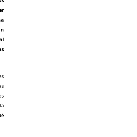
s 
r 
a 
n 
l 
s 
s 
s 
s 
a 
é 