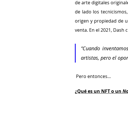
de arte digitales origina
de lado los tecnicismos
origen y propiedad de un
venta. En el 2021, Dash 
“Cuando inventamos 
artistas, pero el op
 Pero entonces...
¿Qué es un NFT o un 
No