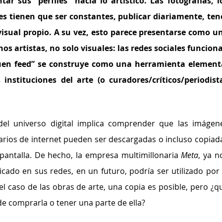
ar sus “perfiles” hacia lo artístico. Las fotografías, lo
es tienen que ser constantes, publicar diariamente, tene
visual propio. A su vez, esto parece presentarse como un
 artistas, no solo visuales: las redes sociales funciona
uen feed” se construye como una herramienta elementa
instituciones del arte (o curadores/críticos/periodista
del universo digital implica comprender que las imágene
rios de internet pueden ser descargadas o incluso copiada
pantalla. De hecho, la empresa multimillonaria 
Meta
, ya no
icado en sus redes, en un futuro, podría ser utilizado por l
En el caso de las obras de arte, una copia es posible, pero ¿qu
 comprarla o tener una parte de ella?