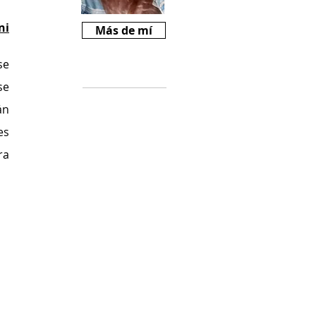
ni
Más de mí
e 
Críticas
e 
n 
Si te gusta
Revista Mariné y
s 
querés ayudarnos
a 
a crecer, podes
comprarnos un
cafecito desde
$2000
(
https://cafecito.a
pp/revistamarine)