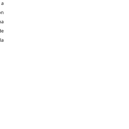
a 
n 
a 
e 
a 