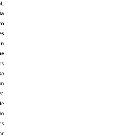
, 
tenemos que comprender a la 
o 
s 
n 
e 
s 
o 
n 
The First Twitter Tweet, 
e 
o 
s 
r 