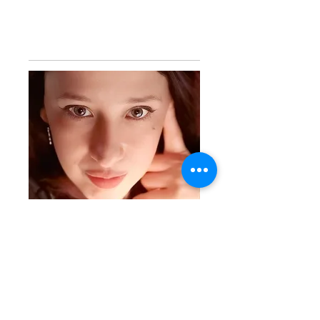
Bio
Más de mí
Críticas