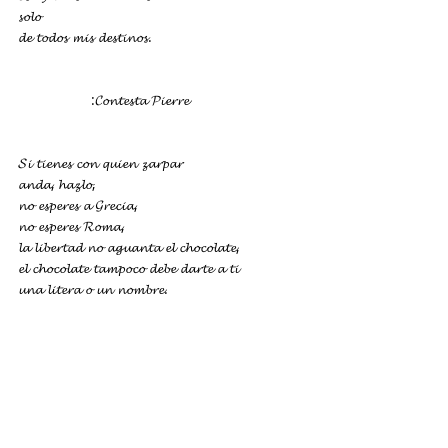
𝓼𝓸𝓵𝓸
𝓭𝓮 𝓽𝓸𝓭𝓸𝓼 𝓶𝓲𝓼 𝓭𝓮𝓼𝓽𝓲𝓷𝓸𝓼.
:𝓒𝓸𝓷𝓽𝓮𝓼𝓽𝓪 𝓟𝓲𝓮𝓻𝓻𝓮
𝓢𝓲 𝓽𝓲𝓮𝓷𝓮𝓼 𝓬𝓸𝓷 𝓺𝓾𝓲𝓮𝓷 𝔃𝓪𝓻𝓹𝓪𝓻
𝓪𝓷𝓭𝓪, 𝓱𝓪𝔃𝓵𝓸,
𝓷𝓸 𝓮𝓼𝓹𝓮𝓻𝓮𝓼 𝓪 𝓖𝓻𝓮𝓬𝓲𝓪,
𝓷𝓸 𝓮𝓼𝓹𝓮𝓻𝓮𝓼 𝓡𝓸𝓶𝓪,
𝓵𝓪 𝓵𝓲𝓫𝓮𝓻𝓽𝓪𝓭 𝓷𝓸 𝓪𝓰𝓾𝓪𝓷𝓽𝓪 𝓮𝓵 𝓬𝓱𝓸𝓬𝓸𝓵𝓪𝓽𝓮,
𝓮𝓵 𝓬𝓱𝓸𝓬𝓸𝓵𝓪𝓽𝓮 𝓽𝓪𝓶𝓹𝓸𝓬𝓸 𝓭𝓮𝓫𝓮 𝓭𝓪𝓻𝓽𝓮 𝓪 𝓽𝓲
𝓾𝓷𝓪 𝓵𝓲𝓽𝓮𝓻𝓪 𝓸 𝓾𝓷 𝓷𝓸𝓶𝓫𝓻𝓮.