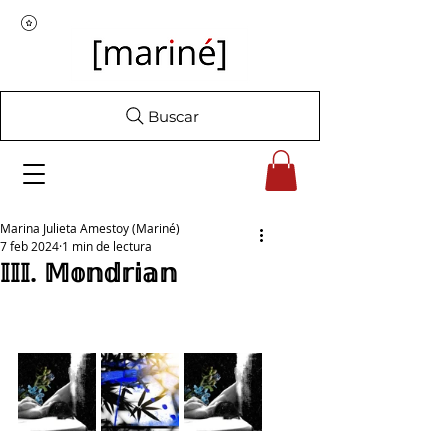
Buscar
Marina Julieta Amestoy (Mariné)
7 feb 2024
1 min de lectura
𝕀𝕀𝕀. 𝕄𝕠𝕟𝕕𝕣𝕚𝕒𝕟