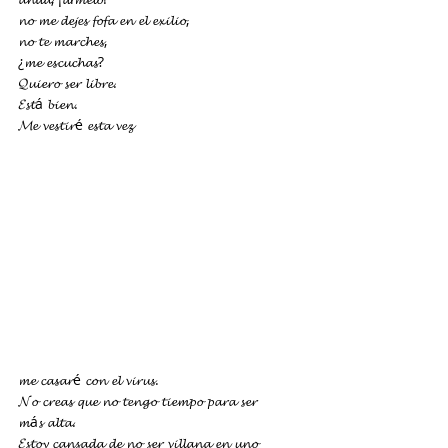
𝓷𝓸 𝓶𝓮 𝓭𝓮𝓳𝓮𝓼 𝓯𝓸𝓯𝓪 𝓮𝓷 𝓮𝓵 𝓮𝔁𝓲𝓵𝓲𝓸,
𝓷𝓸 𝓽𝓮 𝓶𝓪𝓻𝓬𝓱𝓮𝓼,
¿𝓶𝓮 𝓮𝓼𝓬𝓾𝓬𝓱𝓪𝓼?
𝓠𝓾𝓲𝓮𝓻𝓸 𝓼𝓮𝓻 𝓵𝓲𝓫𝓻𝓮.
𝓔𝓼𝓽á 𝓫𝓲𝓮𝓷.
𝓜𝓮 𝓿𝓮𝓼𝓽𝓲𝓻é 𝓮𝓼𝓽𝓪 𝓿𝓮𝔃
𝓶𝓮 𝓬𝓪𝓼𝓪𝓻é 𝓬𝓸𝓷 𝓮𝓵 𝓿𝓲𝓻𝓾𝓼.
𝓝𝓸 𝓬𝓻𝓮𝓪𝓼 𝓺𝓾𝓮 𝓷𝓸 𝓽𝓮𝓷𝓰𝓸 𝓽𝓲𝓮𝓶𝓹𝓸 𝓹𝓪𝓻𝓪 𝓼𝓮𝓻 
𝓶á𝓼 𝓪𝓵𝓽𝓪.
𝓔𝓼𝓽𝓸𝔂 𝓬𝓪𝓷𝓼𝓪𝓭𝓪 𝓭𝓮 𝓷𝓸 𝓼𝓮𝓻 𝓿𝓲𝓵𝓵𝓪𝓷𝓪 𝓮𝓷 𝓾𝓷𝓸 