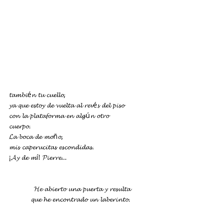
𝓽𝓪𝓶𝓫𝓲é𝓷 𝓽𝓾 𝓬𝓾𝓮𝓵𝓵𝓸,
𝔂𝓪 𝓺𝓾𝓮 𝓮𝓼𝓽𝓸𝔂 𝓭𝓮 𝓿𝓾𝓮𝓵𝓽𝓪 𝓪𝓵 𝓻𝓮𝓿é𝓼 𝓭𝓮𝓵 𝓹𝓲𝓼𝓸
𝓬𝓸𝓷 𝓵𝓪 𝓹𝓵𝓪𝓽𝓪𝓯𝓸𝓻𝓶𝓪 𝓮𝓷 𝓪𝓵𝓰ú𝓷 𝓸𝓽𝓻𝓸 
𝓬𝓾𝓮𝓻𝓹𝓸.
𝓛𝓪 𝓫𝓸𝓬𝓪 𝓭𝓮 𝓶𝓸ñ𝓸,
𝓶𝓲𝓼 𝓬𝓪𝓹𝓮𝓻𝓾𝓬𝓲𝓽𝓪𝓼 𝓮𝓼𝓬𝓸𝓷𝓭𝓲𝓭𝓪𝓼.
¡𝓐𝔂 𝓭𝓮 𝓶í! 𝓟𝓲𝓮𝓻𝓻𝓮…
𝓗𝓮 𝓪𝓫𝓲𝓮𝓻𝓽𝓸 𝓾𝓷𝓪 𝓹𝓾𝓮𝓻𝓽𝓪 𝔂 𝓻𝓮𝓼𝓾𝓵𝓽𝓪
  𝓺𝓾𝓮 𝓱𝓮 𝓮𝓷𝓬𝓸𝓷𝓽𝓻𝓪𝓭𝓸 𝓾𝓷 𝓵𝓪𝓫𝓮𝓻𝓲𝓷𝓽𝓸.