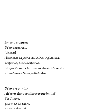
𝓔𝓷 𝓶𝓲𝓼 𝔃𝓪𝓹𝓪𝓽𝓸𝓼.
𝓓𝓮𝓫𝓸 𝓮𝔁𝓲𝓰𝓲𝓻𝓽𝓮…
¡𝓥𝓪𝓶𝓸𝓼!
𝓐𝓫𝓻𝓪𝓶𝓸𝓼 𝓵𝓪 𝓳𝓪𝓵𝓮𝓪 𝓭𝓮 𝓵𝓪 𝓱𝓮𝓶𝓸𝓰𝓵𝓸𝓫𝓲𝓷𝓪,
𝓭𝓮𝓼𝓹𝓪𝓬𝓲𝓸, 𝓫𝓲𝓮𝓷 𝓭𝓮𝓼𝓹𝓪𝓬𝓲𝓸.
𝓛𝓸𝓼 𝓯𝓪𝓷𝓽𝓪𝓼𝓶𝓪𝓼 𝓫𝓾𝓵í𝓶𝓲𝓬𝓸𝓼 𝓭𝓮 𝓵𝓸𝓼 𝓟𝓲𝓬𝓪𝓼𝓼𝓸𝓼
𝓷𝓸 𝓭𝓮𝓫𝓮𝓷 𝓮𝓷𝓽𝓮𝓻𝓪𝓻𝓼𝓮 𝓽𝓸𝓭𝓪𝓿í𝓪.
𝓓𝓮𝓫𝓸 𝓹𝓻𝓮𝓰𝓾𝓷𝓽𝓪𝓻
¿𝓭𝓮𝓫𝓮𝓻é 𝓭𝓪𝓻 𝓼𝓮𝓹𝓾𝓵𝓽𝓾𝓻𝓪 𝓪 𝓶𝓲 𝓫𝓻𝓲𝓵𝓵𝓸?
𝓣ú 𝓟𝓲𝓮𝓻𝓻𝓮,
𝓺𝓾𝓮 𝓽𝓸𝓭𝓸 𝓵𝓸 𝓼𝓪𝓫𝓮𝓼,
𝓪𝓷𝓭𝓪, ¡𝓭í𝓶𝓮𝓵𝓸!