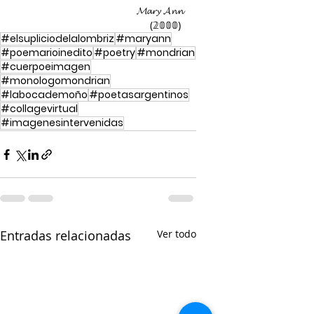
𝓜𝓪𝓻𝔂 𝓐𝓷𝓷
(𝟚𝟘𝟘𝟘) 
#elsupliciodelalombriz
#maryann
#poemarioinedito
#poetry
#mondrian
#cuerpoeimagen
#monologomondrian
#labocademoño
#poetasargentinos
#collagevirtual
#imagenesintervenidas
Entradas relacionadas
Ver todo