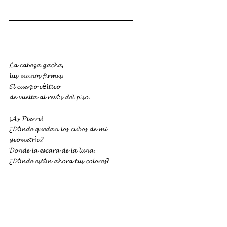
𝓛𝓪 𝓬𝓪𝓫𝓮𝔃𝓪 𝓰𝓪𝓬𝓱𝓪,
𝓵𝓪𝓼 𝓶𝓪𝓷𝓸𝓼 𝓯𝓲𝓻𝓶𝓮𝓼.
𝓔𝓵 𝓬𝓾𝓮𝓻𝓹𝓸 𝓬é𝓵𝓽𝓲𝓬𝓸
𝓭𝓮 𝓿𝓾𝓮𝓵𝓽𝓪 𝓪𝓵 𝓻𝓮𝓿é𝓼 𝓭𝓮𝓵 𝓹𝓲𝓼𝓸.
¡𝓐𝔂 𝓟𝓲𝓮𝓻𝓻𝓮!
¿𝓓ó𝓷𝓭𝓮 𝓺𝓾𝓮𝓭𝓪𝓷 𝓵𝓸𝓼 𝓬𝓾𝓫𝓸𝓼 𝓭𝓮 𝓶𝓲 
𝓰𝓮𝓸𝓶𝓮𝓽𝓻í𝓪?
𝓓𝓸𝓷𝓭𝓮 𝓵𝓪 𝓮𝓼𝓬𝓪𝓻𝓪 𝓭𝓮 𝓵𝓪 𝓵𝓾𝓷𝓪.
¿𝓓ó𝓷𝓭𝓮 𝓮𝓼𝓽á𝓷 𝓪𝓱𝓸𝓻𝓪 𝓽𝓾𝓼 𝓬𝓸𝓵𝓸𝓻𝓮𝓼?