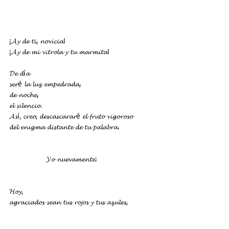
¡𝓐𝔂 𝓭𝓮 𝓽𝓲, 𝓷𝓸𝓿𝓲𝓬𝓲𝓪!
¡𝓐𝔂 𝓭𝓮 𝓶𝓲 𝓿𝓲𝓽𝓻𝓸𝓵𝓪 𝔂 𝓽𝓾 𝓶𝓪𝓻𝓶𝓲𝓽𝓪!
𝓓𝓮 𝓭í𝓪
𝓼𝓮𝓻é 𝓵𝓪 𝓵𝓾𝔃 𝓮𝓶𝓹𝓮𝓭𝓻𝓪𝓭𝓪,
𝓭𝓮 𝓷𝓸𝓬𝓱𝓮,
𝓮𝓵 𝓼𝓲𝓵𝓮𝓷𝓬𝓲𝓸.
𝓐𝓼í, 𝓬𝓻𝓮𝓸, 𝓭𝓮𝓼𝓬𝓪𝓼𝓬𝓪𝓻𝓪𝓻é 𝓮𝓵 𝓯𝓻𝓾𝓽𝓸 𝓿𝓲𝓰𝓸𝓻𝓸𝓼𝓸
𝓭𝓮𝓵 𝓮𝓷𝓲𝓰𝓶𝓪 𝓭𝓲𝓼𝓽𝓪𝓷𝓽𝓮 𝓭𝓮 𝓽𝓾 𝓹𝓪𝓵𝓪𝓫𝓻𝓪.
𝓨𝓸 𝓷𝓾𝓮𝓿𝓪𝓶𝓮𝓷𝓽𝓮:
𝓗𝓸𝔂,
𝓪𝓰𝓻𝓪𝓬𝓲𝓪𝓭𝓸𝓼 𝓼𝓮𝓪𝓷 𝓽𝓾𝓼 𝓻𝓸𝓳𝓸𝓼 𝔂 𝓽𝓾𝓼 𝓪𝔃𝓾𝓵𝓮𝓼,