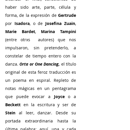
haber sido arte, parte, célula y 
forma, de la expresión de 
Gertrude 
por 
Isadora
, o de 
Josefina Zuain
, 
Marie Bardet
, 
Marina Tampini
(entre otrxs  autores) que nos 
impulsaron, sin pretenderlo, a 
constelar de tiempo entero con la 
danza. 
Orta or One Dancing,
 el título 
original de esta feroz traducción es 
un poema en espiral. Repleto de 
notas mágicas en un pentagrama 
que puede evocar a 
Joyce
 o a
Beckett 
en la escritura y ser de 
Stein 
al leer, danzar. Desde su 
portada extraordinaria hasta la 
última palabra: aquí, una y cada 