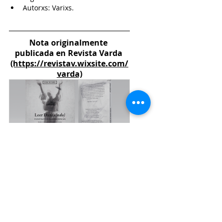
Autorxs: Varixs.
Nota originalmente 
publicada en Revista Varda
(https://revistav.wixsite.com/
varda)
LIBRO LEER DANZA(NDO) 
de Segunda en Papel
Comprar ahora