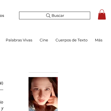
Buscar
tos
Palabras Vivas
Cine
Cuerpos de Texto
Más
Bio
é)
o 
y 