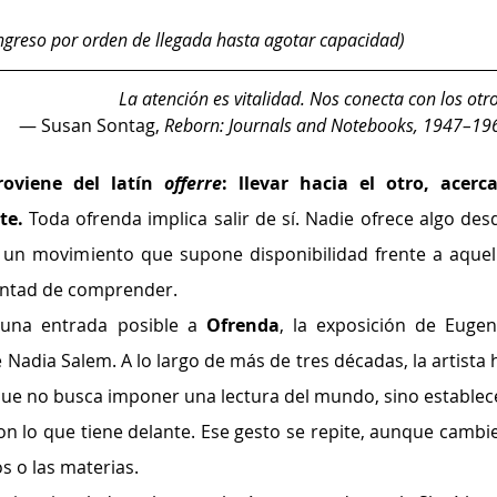
 (Ingreso por orden de llegada hasta agotar capacidad)
La atención es vitalidad. Nos conecta con los otro
— Susan Sontag, 
Reborn: Journals and Notebooks, 1947–19
roviene del latín 
offerre
: llevar hacia el otro, acercar
te. 
Toda ofrenda implica salir de sí. Nadie ofrece algo desd
de un movimiento que supone disponibilidad frente a aquell
untad de comprender.
una entrada posible a 
Ofrenda
, la exposición de Eugeni
Nadia Salem. A lo largo de más de tres décadas, la artista h
que no busca imponer una lectura del mundo, sino establece
n lo que tiene delante. Ese gesto se repite, aunque cambie
s o las materias.