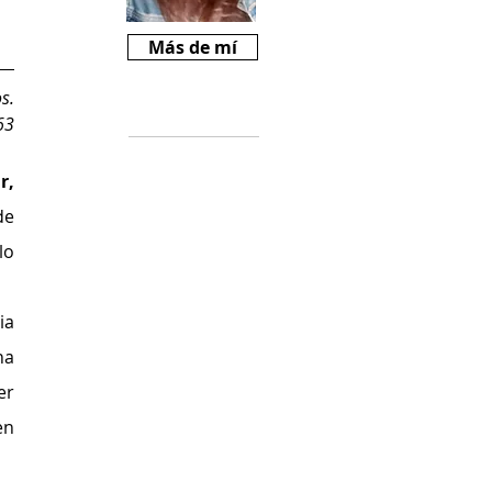
Más de mí
s.
Críticas
63
Si te gusta
, 
Revista Mariné y
e 
querés ayudarnos
a crecer, podes
o 
comprarnos un
cafecito desde
$2000
a 
(
https://cafecito.a
a 
pp/revistamarine)
r 
n 