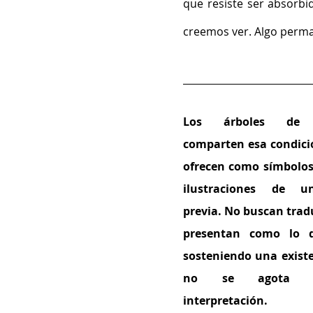
que resiste ser absorbid
creemos ver. Algo perma
Los árboles de B
comparten esa condici
ofrecen como símbolos
ilustraciones de u
previa. No buscan tradu
presentan como lo q
sosteniendo una existe
no se agota e
interpretación.