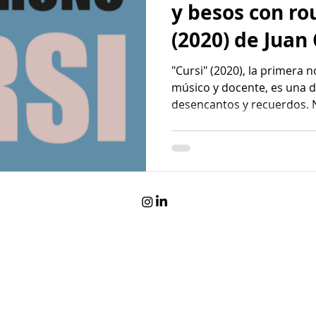
y besos con ro
(2020) de Juan
"Cursi" (2020), la primera 
músico y docente, es una d
desencantos y recuerdos. 
sensaciones, metáforas y g
emocional en una travesía donde ser cursi es empacharse de
amor. "Cursi" invita a vivir 
toque pop irresistiblement