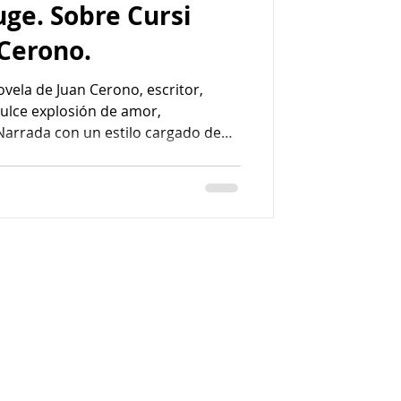
uge. Sobre Cursi
 Cerono.
novela de Juan Cerono, escritor,
ulce explosión de amor,
Narrada con un estilo cargado de
olosinas, esta obra traza un arco
lo sentimental sin filtros y con un
e nostálgico.