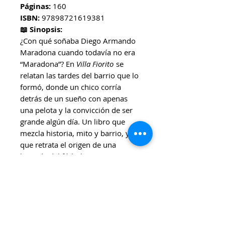
Páginas:
160
ISBN:
97898721619381
📖 Sinopsis:
¿Con qué soñaba Diego Armando
Maradona cuando todavía no era
“Maradona”? En
Villa Fiorito
se
relatan las tardes del barrio que lo
formó, donde un chico corría
detrás de un sueño con apenas
una pelota y la convicción de ser
grande algún día. Un libro que
mezcla historia, mito y barrio, y
que retrata el origen de una
leyenda del fútbol argentino, junto
a su pasión, sus sacrificios y la
construcción de un nombre que
cambió la historia del deporte.
🎯 Ideal para:
Lectorxs de todas las edades que