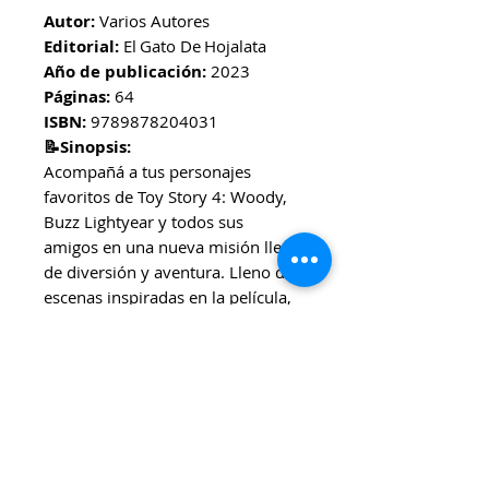
Autor:
Varios Auto­res
Editorial:
El Gato De Hojalata
Año de publicación:
2023
Páginas:
64
ISBN:
9789878204031
📝Sinopsis:
Acompañá a tus personajes
favoritos de Toy Story 4: Woody,
Buzz Lightyear y todos sus
amigos en una nueva misión llena
de diversión y aventura. Lleno de
escenas inspiradas en la película,
este libro interactivo invita a jugar,
imaginar y sumergirse en el
mundo de los juguetes como
nunca antes.
🎯Ideal para:
Familias, niñxs y fanáticos de las
películas de Pixar que desean un