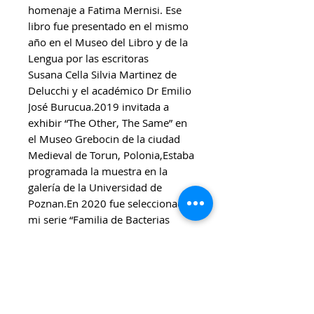
homenaje a Fatima Mernisi. Ese
libro fue presentado en el mismo
año en el Museo del Libro y de la
Lengua por las escritoras
Susana Cella Silvia Martinez de
Delucchi y el académico Dr Emilio
José Burucua.2019 invitada a
exhibir “The Other, The Same” en
el Museo Grebocin de la ciudad
Medieval de Torun, Polonia,Estaba
programada la muestra en la
galería de la Universidad de
Poznan.En 2020 fue seleccionada
mi serie “Familia de Bacterias
Eróticas Americanas para
participar de la exhibición art
week organizada por la
Universidad de POZNAN y la
Universidad de GRANADA. En