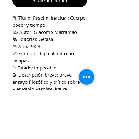
Realizar compra
📕 Título: Pasolini inactual: Cuerpo,
poder y tiempo
✍️ Autor: Giacomo Marramao
🗞️ Editorial: Gedisa
📅 Año: 2024
📐 Formato: Tapa blanda con
solapas
✨ Estado: Impecable
📝 Descripción breve: Breve
ensayo filosófico y crítico sobre
Pier Paolo Pasolini, figura
multifacética como cineasta, poeta
y pensador político. Marramao
analiza su preocupación por la
cultura de consumo, el hedonismo
y la noción del tiempo,
estableciendo conexiones con