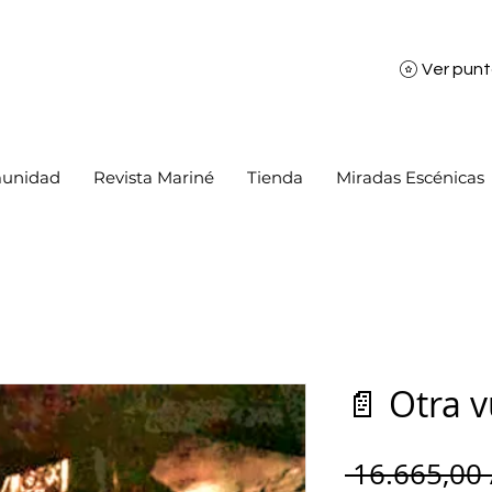
Ver pun
unidad
Revista Mariné
Tienda
Miradas Escénicas
📄 Otra v
 16.665,00