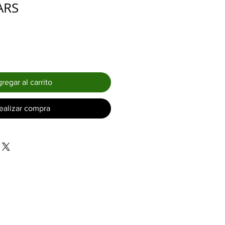
Precio
ARS
de
oferta
regar al carrito
ealizar compra