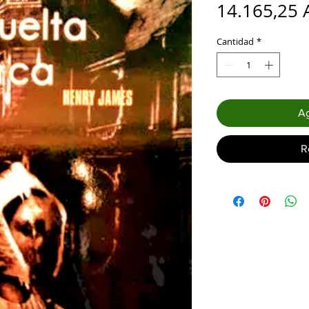
14.165,25 
Cantidad
*
Ag
R