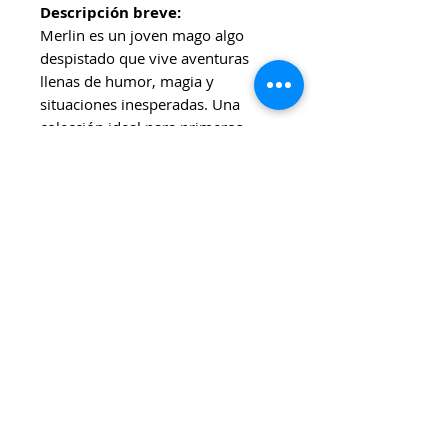
Descripción breve:
Merlin es un joven mago algo
despistado que vive aventuras
llenas de humor, magia y
situaciones inesperadas. Una
colección ideal para primeros
lectores que disfrutan de los
hechizos, los animales fantásticos
y las travesuras.
Ideal para:
Niñas y niños de 6 a 9 años que
comienzan a leer de forma
autónoma y disfrutan de las
historias fantásticas.
Viene con planchas de stickers
coloridos para pegar 🪄