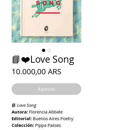
📘❤️Love Song
Precio
10.000,00 ARS
Agotado
📘
Love Song
Autora:
Florencia Abbate
Editorial:
Buenos Aires Poetry
Colección:
Pippa Passes