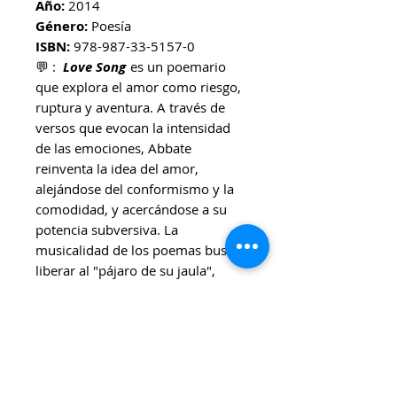
Año:
2014
Género:
Poesía
ISBN:
978-987-33-5157-0​
💬 :
Love Song
es un poemario
que explora el amor como riesgo,
ruptura y aventura. A través de
versos que evocan la intensidad
de las emociones, Abbate
reinventa la idea del amor,
alejándose del conformismo y la
comodidad, y acercándose a su
potencia subversiva. La
musicalidad de los poemas busca
liberar al "pájaro de su jaula",
invitando a ver la vida en tonos
intensos y apasionados.
🌊 Ideal para:
Lectores que buscan poesía que
desafíe las convenciones del
amor.