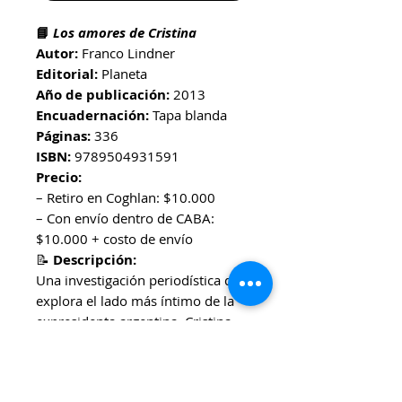
📘
Los amores de Cristina
Autor:
Franco Lindner
Editorial:
Planeta
Año de publicación:
2013
Encuadernación:
Tapa blanda
Páginas:
336
ISBN:
9789504931591
Precio:
– Retiro en Coghlan: $10.000
– Con envío dentro de CABA:
$10.000 + costo de envío​
📝
Descripción:
Una investigación periodística que
explora el lado más íntimo de la
expresidenta argentina, Cristina
Fernández de Kirchner. Franco
Lindner, jefe de Política de la
revista Noticias, se adentra en los