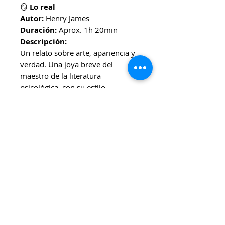
🪞
Lo real
Autor:
Henry James
Duración:
Aprox. 1h 20min
Descripción:
Un relato sobre arte, apariencia y
verdad. Una joya breve del
maestro de la literatura
psicológica, con su estilo
introspectivo y refinado.
Ideal para:
Estudiantes de
literatura inglesa, lectores de
Henry James, amantes de relatos
introspectivos.
🎧
Disponible en Tienda Mariné
Colección de audiolibros bilingües
(Español / Inglés) – Edición 2014
Formato: Audiolibro
Precio por título:
$6.500 (retiro
en Coghlan)