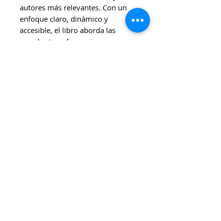
autores más relevantes. Con un
enfoque claro, dinámico y
accesible, el libro aborda las
grandes transformaciones
culturales, sociales y estéticas que
marcaron la literatura moderna y
contemporánea. De las
vanguardias a la posmodernidad,
pasando por autores como Kafka,
Borges, Woolf y muchos otros,
esta obra ofrece una introducción
lúcida y crítica al pensamiento y
las corrientes literarias que
definieron el siglo pasado.
💡 Ideal para:
Quienes buscan una guía
introductoria a la literatura del
siglo XX, estudiantes, docentes y
lectorxs curiosxs que desean