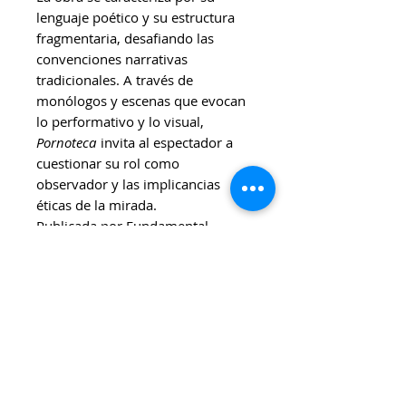
lenguaje poético y su estructura
fragmentaria, desafiando las
convenciones narrativas
tradicionales. A través de
monólogos y escenas que evocan
lo performativo y lo visual,
Pornoteca
invita al espectador a
cuestionar su rol como
observador y las implicancias
éticas de la mirada.​
Publicada por Fundamental
Ediciones en la colección "Palabra
Escénica",
Pornoteca
se inscribe en
una línea editorial que promueve
textos teatrales innovadores y
comprometidos con las
problemáticas contemporáneas.​
Se puede comprar por
Mercadopago (que cuenta con