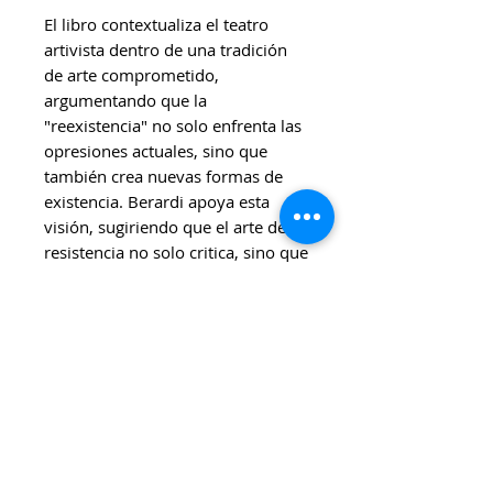
El libro contextualiza el teatro
artivista dentro de una tradición
de arte comprometido,
argumentando que la
"reexistencia" no solo enfrenta las
opresiones actuales, sino que
también crea nuevas formas de
existencia. Berardi apoya esta
visión, sugiriendo que el arte de
resistencia no solo critica, sino que
imagina nuevas realidades.
Quiroga analiza cómo prácticas
como el teatro de calle, el teatro
documental y el teatro
participativo pueden diseñarse
para provocar reflexión y acción,
resonando con Schechner, quien
describe la performance como un
acto de invención colectiva que