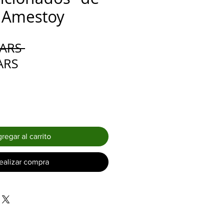
s Amestoy
Precio
 ARS 
Precio
ARS
de
oferta
regar al carrito
ealizar compra