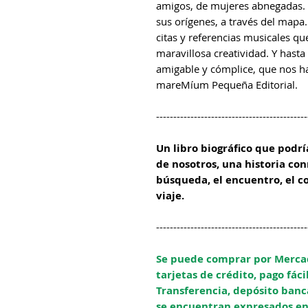
amigos, de mujeres abnegadas. 
sus orígenes, a través del mapa
citas y referencias musicales q
maravillosa creatividad. Y hast
amigable y cómplice, que nos ha
mareMíum Pequeña Editorial.
--------------------------------------------
Un libro biográfico que podr
de nosotros, una historia co
búsqueda, el encuentro, el c
viaje.
--------------------------------------------
Se puede comprar por Mercad
tarjetas de crédito, pago fáci
Transferencia, depósito banca
se encuentran expresados en 