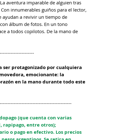
La aventura imparable de alguien tras
. Con innumerables guiños para el lector,
ue ayudan a revivir un tiempo de
a con álbum de fotos. En un tono
ce a todos copilotos. De la mano de
----------------------
ía ser protagonizado por cualquiera
nmovedora, emocionante: la
orazón en la mano durante todo este
----------------------------------------------
opago (que cuenta con varias
l, rapipago, entre otros);
rio o pago en efectivo. Los precios
pesos argentinos. Se retira en