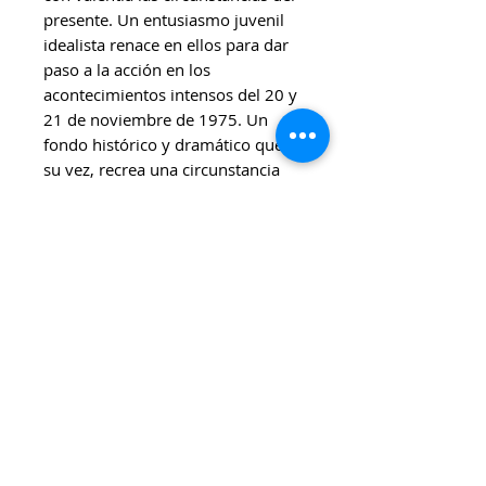
presente. Un entusiasmo juvenil
idealista renace en ellos para dar
paso a la acción en los
acontecimientos intensos del 20 y
21 de noviembre de 1975. Un
fondo histórico y dramático que, a
su vez, recrea una circunstancia
universal: una primavera que
estalla en el otoño de la vida.
-----------------------
Se puede comprar por
Mercadopago (que cuenta con
varias tarjetas de crédito, pago
fácil, rapipago, entre otros);
Transferencia, depósito
bancario o pago en efectivo.
Los precios se encuentran